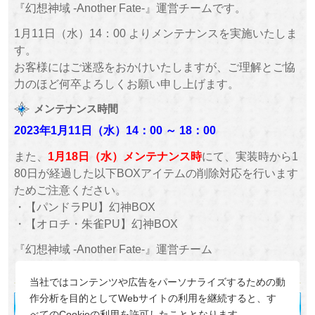
『幻想神域 -Another Fate-』運営チームです。
1月11日（水）14：00 よりメンテナンスを実施いたしま
す。
お客様にはご迷惑をおかけいたしますが、ご理解とご協
力のほど何卒よろしくお願い申し上げます。
メンテナンス時間
2023年1月11日（水）
14：00 ～
18：00
また、
1月18日（水）メンテナンス時
にて、実装時から1
80日が経過した以下BOXアイテムの削除対応を行います
ためご注意ください。
・【パンドラPU】幻神BOX
・【オロチ・朱雀PU】幻神BOX
『幻想神域 -Another Fate-』運営チーム
当社ではコンテンツや広告をパーソナライズするための動
作分析を目的としてWebサイトの利用を継続すると、す
べてのCookieの利用を許可したこととなります。