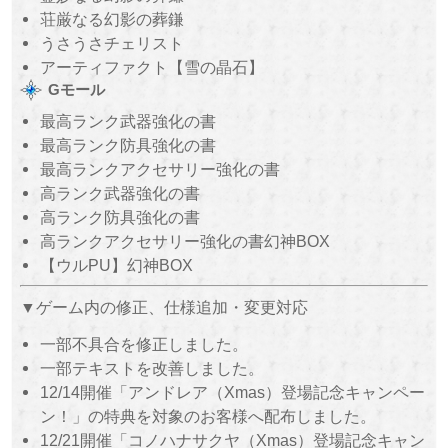
荘厳なる幻影の葬鎌
うさうさチェリスト
アーティファクト【雪の晶石】
Gモール
最高ランク武器強化の書
最高ランク防具強化の書
最高ランクアクセサリー強化の書
高ランク武器強化の書
高ランク防具強化の書
高ランクアクセサリー強化の書幻神BOX
【ウルPU】幻神BOX
▼ゲーム内の修正、仕様追加・変更対応
一部不具合を修正しました。
一部テキストを改善しました。
12/14開催「アンドレア（Xmas）登場記念キャンペー
ン！」の特典を対象のお客様へ配布しました。
12/21開催「コノハナサクヤ（Xmas）登場記念キャン