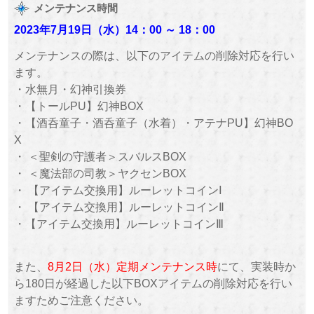
メンテナンス時間
2023年7月19日（水
）
14：00 ～
18：00
メンテナンスの際は、以下のアイテムの削除対応を行い
ます。
・水無月・幻神引換券
・【トールPU】幻神BOX
・【酒呑童子・酒呑童子（水着）・アテナPU】幻神BO
X
・ ＜聖剣の守護者＞スバルスBOX
・ ＜魔法部の司教＞ヤクセンBOX
・ 【アイテム交換用】ルーレットコインⅠ
・ 【アイテム交換用】ルーレットコインⅡ
・【アイテム交換用】ルーレットコインⅢ
また、
8月2日（水）定期メンテナンス時
にて、実装時か
ら180日が経過した以下BOXアイテムの削除対応を行い
ますためご注意ください。