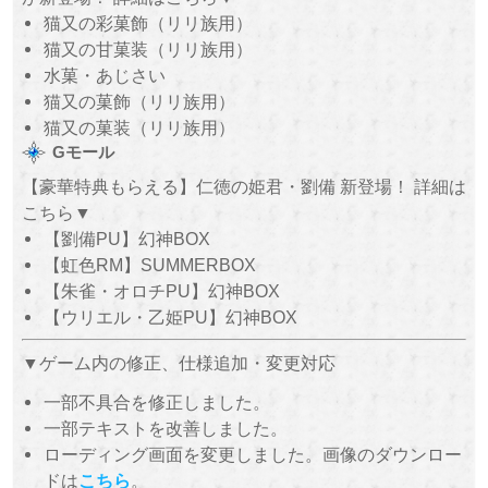
猫又の彩菓飾（リリ族用）
猫又の甘菓装（リリ族用）
水菓・あじさい
猫又の菓飾（リリ族用）
猫又の菓装（リリ族用）
Gモール
【豪華特典もらえる】仁徳の姫君・劉備 新登場！ 詳細は
こちら▼
【劉備PU】幻神BOX
【虹色RM】SUMMERBOX
【朱雀・オロチPU】幻神BOX
【ウリエル・乙姫PU】幻神BOX
▼ゲーム内の修正、仕様追加・変更対応
一部不具合を修正しました。
一部テキストを改善しました。
ローディング画面を変更しました。画像のダウンロー
ドは
こちら
。