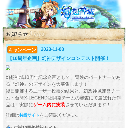
2023-11-08
キャンペーン
【10周年企画】幻神デザインコンテスト開催！
幻想神域10周年記念企画として、冒険のパートナーであ
る『幻神』のデザインを大募集します！
後日開催するユーザー投票の結果と、幻想神域運営チー
ム・台湾X-LEGEND社開発チームの審査にて選ばれた作
品は、実際に
ゲーム内に実装
させていただきます！
詳細は
をご確認ください。
特設サイト
生誕10周年特設サイト