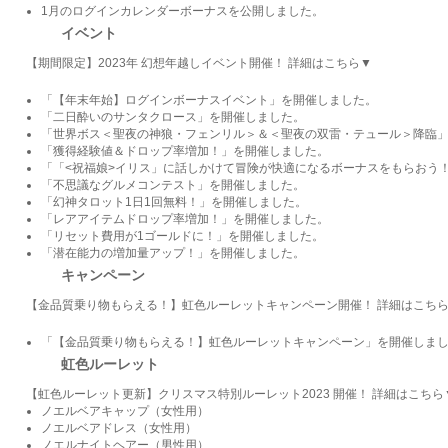
1月のログインカレンダーボーナスを公開しました。
イベント
【期間限定】2023年 幻想年越しイベント開催！ 詳細はこちら▼
「【年末年始】ログインボーナスイベント」を開催しました。
「二日酔いのサンタクロース」を開催しました。
「世界ボス＜聖夜の神狼・フェンリル＞＆＜聖夜の双雷・テュール＞降臨
「獲得経験値＆ドロップ率増加！」を開催しました。
「「<祝福娘>イリス」に話しかけて冒険が快適になるボーナスをもらおう
「不思議なグルメコンテスト」を開催しました。
「幻神タロット1日1回無料！」を開催しました。
「レアアイテムドロップ率増加！」を開催しました。
「リセット費用が1ゴールドに！」を開催しました。
「潜在能力の増加量アップ！」を開催しました。
キャンペーン
【金品質乗り物もらえる！】虹色ルーレットキャンペーン開催！ 詳細はこち
「【金品質乗り物もらえる！】虹色ルーレットキャンペーン」を開催しま
虹色ルーレット
【虹色ルーレット更新】クリスマス特別ルーレット2023 開催！ 詳細はこちら
ノエルベアキャップ（女性用）
ノエルベアドレス（女性用）
ノエルナイトヘアー（男性用）