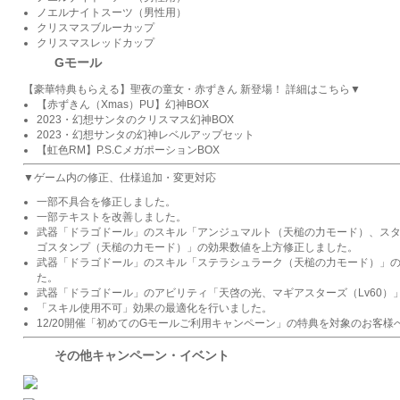
ノエルナイトスーツ（男性用）
クリスマスブルーカップ
クリスマスレッドカップ
Gモール
【豪華特典もらえる】聖夜の童女・赤ずきん 新登場！ 詳細はこちら▼
【赤ずきん（Xmas）PU】幻神BOX
2023・幻想サンタのクリスマス幻神BOX
2023・幻想サンタの幻神レベルアップセット
【虹色RM】P.S.CメガポーションBOX
▼ゲーム内の修正、仕様追加・変更対応
一部不具合を修正しました。
一部テキストを改善しました。
武器「ドラゴドール」のスキル「アンジュマルト（天槌の力モード）、ス
ゴスタンプ（天槌の力モード）」の効果数値を上方修正しました。
武器「ドラゴドール」のスキル「ステラシュラーク（天槌の力モード）」
た。
武器「ドラゴドール」のアビリティ「天啓の光、マギアスターズ（Lv60）
「スキル使用不可」効果の最適化を行いました。
12/20開催「初めてのGモールご利用キャンペーン」の特典を対象のお客様
その他キャンペーン・イベント