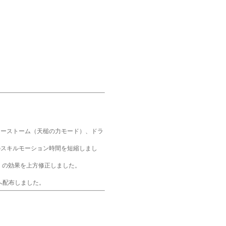
ターストーム（天槌の力モード）、ドラ
のスキルモーション時間を短縮しまし
」の効果を上方修正しました。
へ配布しました。