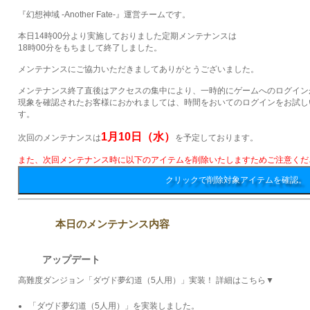
『幻想神域 -Another Fate-』運営チームです。
本日14時00分より実施しておりました定期メンテナンスは
18時00分をもちまして終了しました。
メンテナンスにご協力いただきましてありがとうございました。
メンテナンス終了直後はアクセスの集中により、一時的にゲームへのログイン
現象を確認されたお客様におかれましては、時間をおいてのログインをお試し
す。
1月10日（水）
次回のメンテナンスは
を予定しております。
また、次回メンテナンス時に以下のアイテムを削除いたしますためご注意くだ
クリックで削除対象アイテムを確認。
本日のメンテナンス内容
アップデート
高難度ダンジョン「ダヴド夢幻道（5人用）」実装！ 詳細はこちら▼
「ダヴド夢幻道（5人用）」を実装しました。