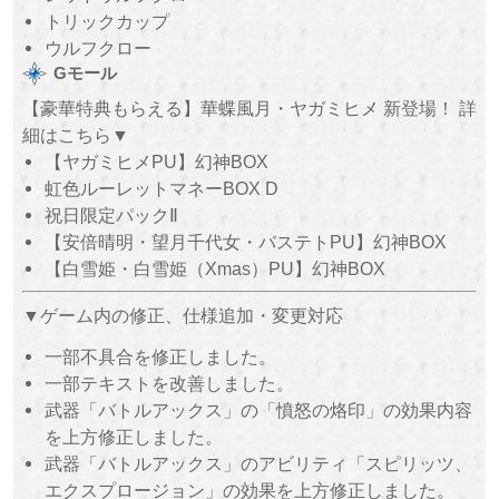
トリックカップ
ウルフクロー
Gモール
【豪華特典もらえる】華蝶風月・ヤガミヒメ 新登場！ 詳
細はこちら▼
【ヤガミヒメPU】幻神BOX
虹色ルーレットマネーBOX D
祝日限定パックⅡ
【安倍晴明・望月千代女・バステトPU】幻神BOX
【白雪姫・白雪姫（Xmas）PU】幻神BOX
▼ゲーム内の修正、仕様追加・変更対応
一部不具合を修正しました。
一部テキストを改善しました。
武器「バトルアックス」の「憤怒の烙印」の効果内容
を上方修正しました。
武器「バトルアックス」のアビリティ「スピリッツ、
エクスプロージョン」の効果を上方修正しました。