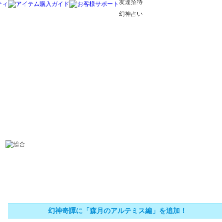
友達招待
幻神占い
幻神奇譚に「森月のアルテミス編」を追加！