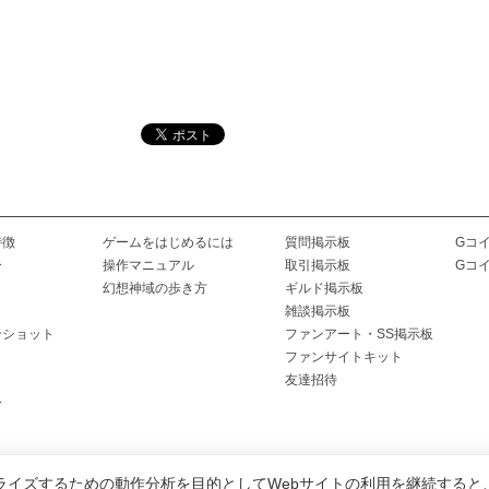
特徴
ゲームをはじめるには
質問掲示板
Gコ
ー
操作マニュアル
取引掲示板
Gコ
幻想神域の歩き方
ギルド掲示板
雑談掲示板
ンショット
ファンアート・SS掲示板
ファンサイトキット
友達招待
ー
ライズするための動作分析を目的としてWebサイトの利用を継続すると