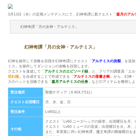
3月13日（水）の定期メンテナンスにて、幻神奇譚に新クエスト「
森月のアル
幻神奇譚「月の女神・アルテミス」
幻神奇譚「月の女神・アルテミス」
幻神を操作して攻略を目指す幻神奇譚にクエスト「
アルテミスの決裂
」を追加
ミス」を操作してダンジョンの攻略を目指します。
クエストを達成して「
アルテミスのエピソード録
」と、クリアの調査員「エル
切れ端
」を合成することで作成できる「
アルテミスの落書き帳
」から、幻神・
スのペットを召喚できる「
森月アルテミスの分身
」などのアイテムを獲得しよ
受注場所
聖都ナディア（X:404,Y:511）
クエスト出現曜日
月、水、金、日
受注条件
Lv60以上
クエスト「Lv60.ニーズヘッグの探求」出現曜日を月
クエスト「Lv60.ミューズの音楽」出現曜日を火、木
その他
また、本実装に伴い幻神奇譚、魔王奇譚の開催曜日を