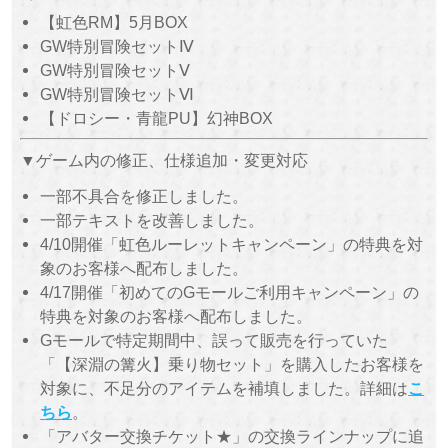
【虹色RM】5月BOX
GW特別冒険セットⅣ
GW特別冒険セットⅤ
GW特別冒険セットⅥ
【ドロシー・青龍PU】幻神BOX
▼ゲーム内の修正、仕様追加・変更対応
一部不具合を修正しました。
一部テキストを改善しました。
4/10開催「虹色ルーレットキャンペーン」の特典を対
象のお客様へ配布しました。
4/17開催「初めてのGモールご利用キャンペーン」の
特典を対象のお客様へ配布しました。
Gモールで特定期間中、誤って販売を行っていた
「【深淵の篝火】乗り物セット」を購入したお客様を
対象に、不足分のアイテムを補填しました。詳細は
こ
ちら
。
「アバター交換チケット★」の交換ラインナップに追