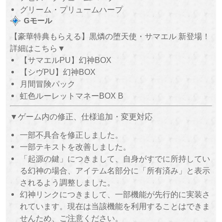
グリーム・プリュームハープ
Gモール
【豪華特典もらえる】黒燐の堕天使・サマエル 新登場！
詳細はこちら▼
【サマエルPU】幻神BOX
【シヴPU】幻神BOX
月間冒険パック
虹色ルーレットマネーBOX B
▼ゲーム内の修正、仕様追加・変更対応
一部不具合を修正しました。
一部テキストを改善しました。
「起源の鍵」につきまして、自身がすでに所持してい
る幻神の場合、アイテム名部分に「所有済み」と表示
されるよう調整しました。
幻神リンクにつきまして、一部機能が先行的に実装さ
れています。現在は当該機能を利用することはできま
せんため、ご注意ください。