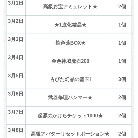
3月1日
高級お宝アミュレット★
2個
3月2日
★1進化結晶★
1個
3月3日
染色薬BOX★
1個
3月4日
金色神域魔石200
1個
3月5日
古びた幻晶の霊玉Ⅰ
3個
3月6日
武器修理ハンマー★
2個
3月7日
起源のかけらチケット1000★
2個
3月8日
高級アバターリセットポーション★
2個