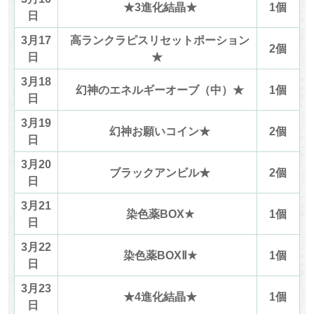
★3進化結晶★
1個
日
3月17
高ランクラピスリセットポーション
2個
日
★
3月18
幻神のエネルギーオーブ（中）★
1個
日
3月19
幻神お願いコイン★
2個
日
3月20
ブラックアンビル★
2個
日
3月21
染色薬BOX★
1個
日
3月22
染色薬BOXⅡ★
1個
日
3月23
★4進化結晶★
1個
日