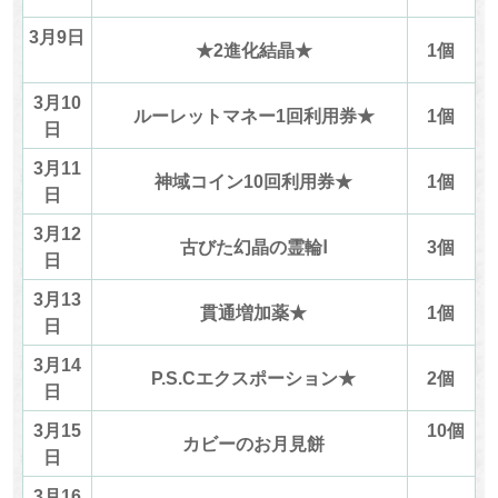
3月9日
★2進化結晶★
1個
3月10
ルーレットマネー1回利用券★
1個
日
3月11
神域コイン10回利用券★
1個
日
3月12
古びた幻晶の霊輪Ⅰ
3個
日
3月13
貫通増加薬★
1個
日
3月14
P.S.Cエクスポーション★
2個
日
3月15
10個
カビーのお月見餅
日
3月16