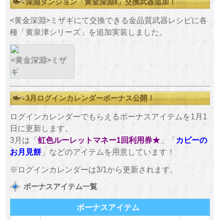
深淵ダンジョン「黄金深淵Ⅱ」交換武器追加！
<黄金深淵>ミザギにて交換できる金品質武器レシピに各
種「黄泉津シリーズ」を追加実装しました。
<黄金深淵>ミザ
ギ
3月ログインカレンダーボーナス公開！
ログインカレンダーでもらえるボーナスアイテムを1月1
日に更新します。
3月は「
虹色ルーレットマネー1回利用券★
」「
カビーの
お月見餅
」などのアイテムを用意しています！
※ログインカレンダーは3/1から更新されます。
ボーナスアイテム一覧
ボーナスアイテム