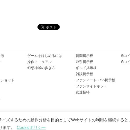
特徴
ゲームをはじめるには
質問掲示板
Gコ
ー
操作マニュアル
取引掲示板
Gコ
幻想神域の歩き方
ギルド掲示板
雑談掲示板
ンショット
ファンアート・SS掲示板
ファンサイトキット
友達招待
ー
ライズするための動作分析を目的としてWebサイトの利用を継続すると
会社概要
|
会員利用規約
|
個人情報保護ポリシー
|
特定商取引法に基づく表
なります。
Cookieポリシー
© 2020 -
2026 MoonRabbit Corporation. All Rights Reserved.