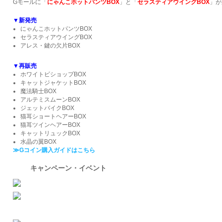
Gモールに「
にゃんこホットパンツ
BOX
」と「
セラスティアウイング
BOX
」が
▼新発売
にゃんこホットパンツBOX
セラスティアウイングBOX
アレス・鍵の欠片BOX
▼再販売
ホワイトビショップBOX
キャットジャケットBOX
魔法騎士BOX
アルテミスムーンBOX
ジェットバイクBOX
猫耳ショートヘアーBOX
猫耳ツインヘアーBOX
キャットリュックBOX
水晶の翼BOX
≫Gコイン購入ガイドはこちら
キャンペーン・イベント