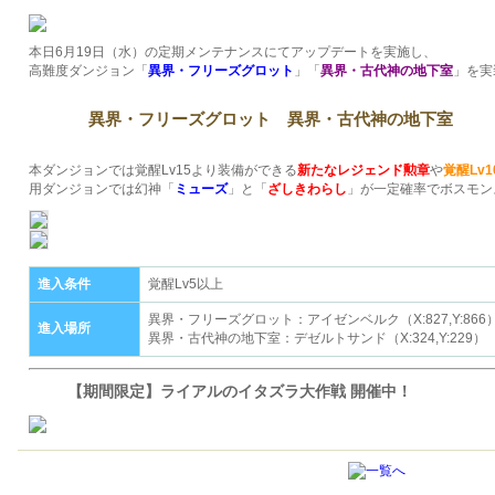
本日6月19日（水）の定期メンテナンスにてアップデートを実施し、
高難度ダンジョン「
異界・フリーズグロット
」「
異界・古代神の地下室
」を実
異界・フリーズグロット 異界・古代神の地下室
本ダンジョンでは覚醒Lv15より装備ができる
新たなレジェンド勲章
や
覚醒Lv
用ダンジョンでは幻神「
ミューズ
」と「
ざしきわらし
」が一定確率でボスモン
進入条件
覚醒Lv5以上
異界・フリーズグロット：アイゼンベルク（X:827,Y:866
進入場所
異界・古代神の地下室：デゼルトサンド（X:324,Y:229）
【期間限定】ライアルのイタズラ大作戦 開催中！