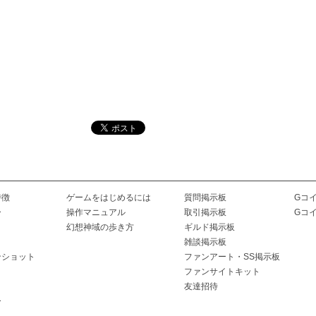
特徴
ゲームをはじめるには
質問掲示板
Gコ
ー
操作マニュアル
取引掲示板
Gコ
幻想神域の歩き方
ギルド掲示板
雑談掲示板
ンショット
ファンアート・SS掲示板
ファンサイトキット
友達招待
ー