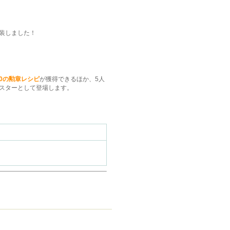
装しました！
10の勲章レシピ
が獲得できるほか、5人
スターとして登場します。
）