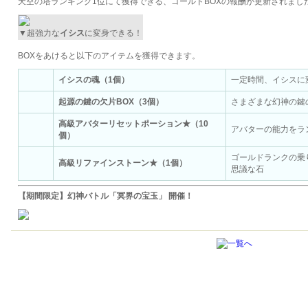
天空の塔ランキング1位にて獲得できる、ゴールドBOXの報酬が更新されまし
▼超強力な
イシス
に変身できる！
BOXをあけると以下のアイテムを獲得できます。
イシスの魂（1個）
一定時間、イシスに
起源の鍵の欠片BOX（3個）
さまざまな幻神の鍵
高級アバターリセットポーション★（10
アバターの能力をラ
個）
ゴールドランクの乗
高級リファインストーン★（1個）
思議な石
【期間限定】幻神バトル「冥界の宝玉」 開催！