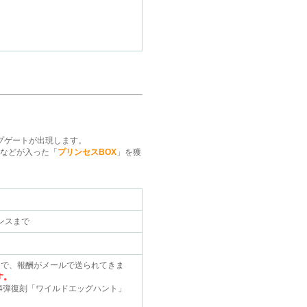
ープゲートが出現します。
などが入った「
プリンセスBOX
」を獲
ナンスまで
とで、報酬がメールで送られてきま
す。
第4弾復刻「ワイルドエッグハント」