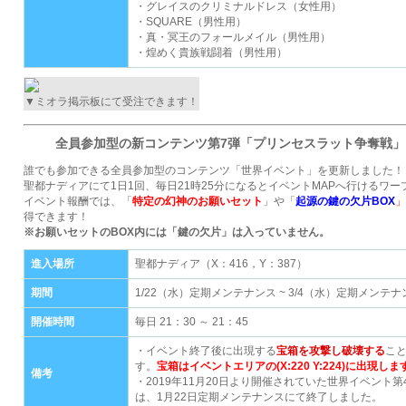
・グレイスのクリミナルドレス（女性用）
・SQUARE（男性用）
・真・冥王のフォールメイル（男性用）
・煌めく貴族戦闘着（男性用）
▼ミオラ掲示板にて受注できます！
全員参加型の新コンテンツ第7弾「プリンセスラット争奪戦」
誰でも参加できる全員参加型のコンテンツ「世界イベント」を更新しました！
聖都ナディアにて1日1回、毎日21時25分になるとイベントMAPへ行けるワ
イベント報酬では、「
特定の幻神のお願いセット
」や「
起源の鍵の欠片BOX
」
得できます！
※お願いセットのBOX内には「鍵の欠片」は入っていません。
進入場所
聖都ナディア（X：416，Y：387）
期間
1/22（水）定期メンテナンス ~ 3/4（水）定期メンテ
開催時間
毎日 21：30 ～ 21：45
・イベント終了後に出現する
宝箱を攻撃し破壊する
こ
す。
宝箱はイベントエリアの(X:220 Y:224)に出現しま
備考
・2019年11月20日より開催されていた世界イベント
は、1月22日定期メンテナンスにて終了しました。