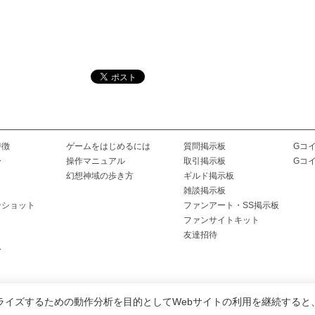
特徴
ゲームをはじめるには
質問掲示板
Gコ
ー
操作マニュアル
取引掲示板
Gコ
幻想神域の歩き方
ギルド掲示板
雑談掲示板
ンショット
ファンアート・SS掲示板
ファンサイトキット
友達招待
ー
ライズするための動作分析を目的としてWebサイトの利用を継続すると
会社概要
|
会員利用規約
|
個人情報保護ポリシー
|
特定商取引法に基づく表