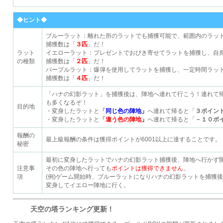
◆ヒント◆
ブルーラット：離れた所のラットでも捕獲可能で、範囲内のラッ
捕獲数は「
３匹
」だ！
ラット
イエローラット：プレゼントでおびき寄せてラットを捕獲し、自
の種類
捕獲数は「
２匹
」だ！
パープルラット：爆弾を使用してラットを捕獲し、一定時間ラッ
捕獲数は「
４匹
」だ！
「ハナの幻影ラット」を捕獲後は、陣地へ連れて行こう！連れて
も多くなるぞ！
目的地
・変身したラットと
「
同じ色の陣地
」
へ連れて帰ると「
３ポイン
・変身したラットと
「
違う色の陣地
」
へ連れて帰ると「
－１０ポ
報酬の
最上級報酬の条件は獲得ポイントが6001以上に達することです。
秘密
最初に変身したラットでハナの幻影ラット捕獲後、陣地へ行かず
注意事
その色の陣地へ行っても
ポイントは獲得できません
。
項
(例)ゲーム開始時、ブルーラットになりハナの幻影ラットを捕獲
変身してイエロー陣地に行く。
天空の塔ランキング更新！