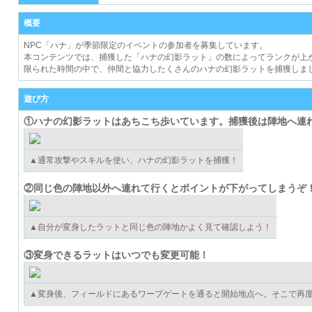
概要
NPC「ハナ
」が季節限定のイベントの参加者を募集しています。
本コンテンツでは、捕獲した「ハナの幻影ラット」の数によってランクが上
限られた時間の中で、仲間と協力したくさんのハナの幻影ラットを捕獲しま
遊び方
①ハナの幻影ラットはあちこち歩いています
。捕獲後は陣地へ連
▲通常攻撃やスキルを使い、ハナの幻影ラットを捕獲！
②同じ色の陣地以外へ連れて行くとポイントが下がってしまうぞ
▲自分が変身したラットと同じ色の陣地かよく見て確認しよう！
③変身できるラットはいつでも変更可能！
▲変身後、フィールドにあるワープゲートを通ると開始地点へ。そこで再