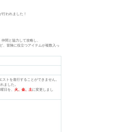
が行われました！
。仲間と協力して攻略し、
ど、冒険に役立つアイテムが複数入っ
エストを進行することができません。
されました。
現曜日を、
火、金、土
に変更しまし