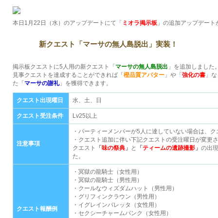
本日1月22日（水）のアップデートにて「
ミオラ掲示板
」の追加アップデート
新クエスト「マーサの無人島脱出」実装！
掲示板クエストに5人用の新クエスト「
マーサの無人島脱出
」を追加しました
見事クエストを達成することができれば「
橙品質アバター
」や「
強化の書
」な
た「
マーサの謝礼
」を獲得できます。
クエスト出現曜日
水、土、日
クエスト受注条件
Lv25以上
・パーティーメンバーが5人に達していない場合は、ク
・クエスト追加に伴い下記クエストの受注曜日が変更
注意事項
クエスト
「
味の祭典
」
と
「
ティームの遺跡撮影
」
の出
た。
・冥獄の龍騎士（女性用）
・冥獄の龍騎士（男性用）
・クールなウィズダムハット（男性用）
・グリフィンクラウン（男性用）
・イグレインバレッタ（女性用）
クエスト報酬例
・セクシーチャームパンク（女性用）