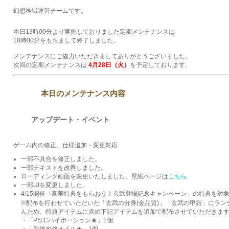
幻想神域運営チームです。
本日13時00分より実施しておりました定期メンテナンスは
18時00分をもちまして終了しました。
メンテナンスにご協力いただきましてありがとうございました。
次回の定期メンテナンスは
4月28日（火）
を予定しております。
本日のメンテナンス内容
アップデート・イベント
ゲーム内の修正、仕様追加・変更対応
一部不具合を修正しました。
一部テキストを改善しました。
ローディング画面を変更いたしました。壁紙ページは
こちら
一部UIを変更しました。
4/15開催「豪華特典をもらおう！玄武登場記念キャンペーン」の特典を対
※配布を行わせていただいた「玄武の分身(金品質)」「玄武の甲鎧」にラ
んため、特典アイテムに含め下記アイテムを追加で配布させていただきま
・「P.S.Cハイポーション★」1個