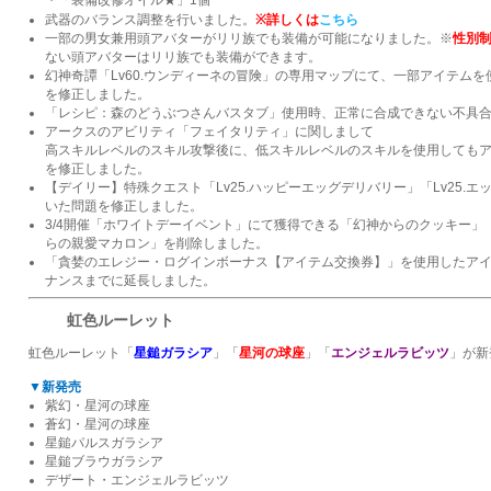
・「装備改修オイル★」1個
武器のバランス調整を行いました。
※詳しくは
こちら
一部の男女兼用頭アバターがリリ族でも装備が可能になりました。※
性別制
ない頭アバターはリリ族でも装備ができます。
幻神奇譚「Lv60.ウンディーネの冒険」の専用マップにて、一部アイテム
を修正しました。
「レシピ：森のどうぶつさんバスタブ」使用時、正常に合成できない不具
アークスのアビリティ「フェイタリティ」に関しまして
高スキルレベルのスキル攻撃後に、低スキルレベルのスキルを使用しても
を修正しました。
【デイリー】特殊クエスト「Lv25.ハッピーエッグデリバリー」「Lv25.
いた問題を修正しました。
3/4開催「ホワイトデーイベント」にて獲得できる「幻神からのクッキー」
らの親愛マカロン」を削除しました。
「貪婪のエレジー・ログインボーナス【アイテム交換券】」を使用したアイテム
ナンスまでに延長しました。
虹色ルーレット
虹色ルーレット「
星鎚ガラシア
」「
星河の球座
」「
エンジェルラビッツ
」が新
▼新発売
紫幻・星河の球座
蒼幻・星河の球座
星鎚パルスガラシア
星鎚ブラウガラシア
デザート・エンジェルラビッツ