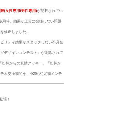
限(女性専用/男性専用)
が記載されてい
を使用時、効果が正常に発揮しない問題
合を修正しました。
アビリティ効果がスタックしない不具合
エッグデザインコンテスト」が削除されて
「幻神からの真情クッキー」「幻神か
交換期間を、4/28(火)定期メンテ
登場！