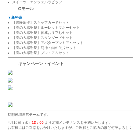
スイーツ・エンジェルラビッツ
Gモール
▼新発売
【冒険応援】スキップカードセット
【春の大感謝祭】ルーレットマネーセット
【春の大感謝祭】育成お役立ちセット
【春の大感謝祭】スタンダードセット
【春の大感謝祭】アバタープレミアムセット
【春の大感謝祭】幻神・鍵の欠片セット
【春の大感謝祭】プレミアムセット
キャンペーン・イベント
幻想神域運営チームです。
4月15日（水）
13：00
より定期メンテナンスを実施いたします。
お客様にはご迷惑をおかけいたしますが、ご理解とご協力のほど何卒よろしく