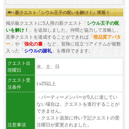
新クエスト「シウル王子の呪いを解け！」実装！
掲示板クエストに5人用の新クエスト「
シウル王子の呪
いを解け！
」を追加しました。仲間と協力して攻略し、
見事クエストを達成することができれば「
橙品質アバタ
ー
」や「
強化の書
」など、冒険に役立つアイテムが複数
入った「
シウル
の謝礼
」を獲得できます。
クエスト出
水、土、日
現曜日
クエスト受
Lv25以上
注条件
・パーティーメンバーが5人に達してい
ない場合は、クエストを進行することが
できません。
・クエスト追加に伴い下記クエストの受
注意事項
注曜日が変更されました。