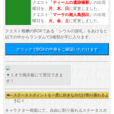
クエスト
「
ティームの遺跡撮影
」
の出現
曜日を、
月、木、日
に変更しました。
クエスト
「
マーサの無人島脱出
」
の出現
曜日を、
火、金、土
に変更しました。
クエスト報酬のBOXである「シウルの謝礼」をあけると
以下の中からランダムで1種類が手に入ります。
クリックでBOXの中身をご確認いただけます
▼ミオラ掲示板にて受注できま
す！
ステータスポイントを一度に好きな分だけ割り振れるよ
うに！
キャラクター画面にて、自由に割り振れるステータスポ