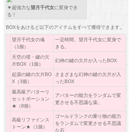
▼超強力な
望月千代女
に変身でき
る！
BOXをあけると以下のアイテムをすべて獲得できます。
望月千代女の魂
一定時間、望月千代女に変身で
（1個）
きる。
天空の塔・鍵の欠
幻神の鍵の欠片が入ったBOX
片BOX（1個）
起源の鍵の欠片BO
さまざまな幻神の鍵の欠片が入
X（3個）
ったBOX
最高級アバターリ
アバターの能力をランダムで変
セットポーション
更させる不思議な薬。
★（8個）
ゴールドランクの乗り物の能力
高級リファインス
をランダムで変更させる不思議
トーン★（1個）
な石