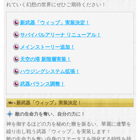
れていく幻想の世界にぜひご期待ください！
新武器「ウィップ」実装決定！
サバイバルアリーナ リニューアル！
メインストーリー追加！
天空の塔 新階層実装！
ハウジングシステム拡張！
武器バランス調整！
新武器「ウィップ」実装決定！
敵の生命力を奪い、自分の力に！
神を御するほどの力を秘めた鞭を振るい、華麗に連撃を
繰り出し戦う武器「ウィップ」を実装します！
敵の生命力を奪い自身のステータスを強化する特性を持