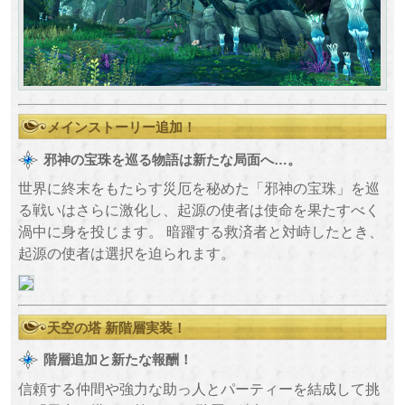
メインストーリー追加！
邪神の宝珠を巡る物語は新たな局面へ…。
世界に終末をもたらす災厄を秘めた「邪神の宝珠」を巡
る戦いはさらに激化し、起源の使者は使命を果たすべく
渦中に身を投じます。 暗躍する救済者と対峙したとき、
起源の使者は選択を迫られます。
天空の塔 新階層実装！
階層追加と新たな報酬！
信頼する仲間や強力な助っ人とパーティーを結成して挑