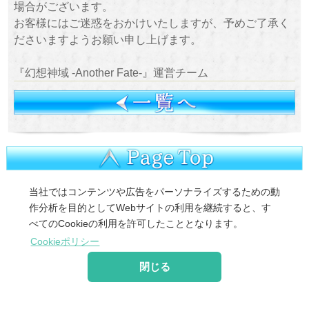
場合がございます。
お客様にはご迷惑をおかけいたしますが、予めご了承く
ださいますようお願い申し上げます。
『幻想神域 -Another Fate-』運営チーム
©
2026 MoonRabbit Corporation.
当社ではコンテンツや広告をパーソナライズするための動
作分析を目的としてWebサイトの利用を継続すると、す
べてのCookieの利用を許可したこととなります。
Cookieポリシー
閉じる