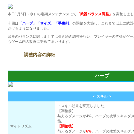
本日1月6日（水）の定期メンテナンスにて
「武器バランス調整」
を実施しまし
今回は
「
ハープ
」
「
サイズ
」
「
手裏剣
」
の調整を実施し、これまで以上に武器
だけるようになりました。
武器のバランスに関しましては引き続き調整を行い、プレイヤーの皆様がゲー
もゲーム内の改善に努めてまいります。
調整内容の詳細
ハープ
＜ スキル ＞
・スキル効果を変更しました。
【調整前】
与えるダメージが4%、ハープの攻撃スキルダメ
能。
マイトリズム
【調整後】
与えるダメージが
6%
、ハープの攻撃スキルダ