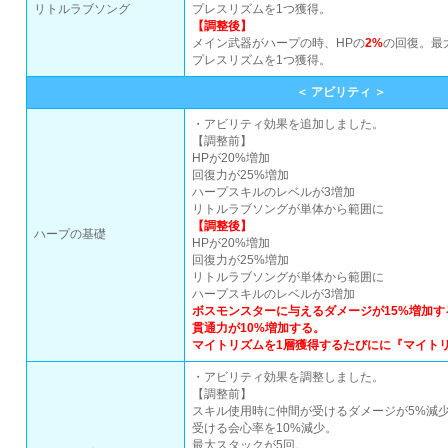
リトルラブソング
プレスリズムを1つ獲得。
【調整後】
メイン武器がハープの時、HPの
2%
の回復。最
プレスリズムを1つ獲得。
＜ アビリティ ＞
・アビリティ効果を追加しました。
【調整前】
HPが20%増加
回復力が25%増加
ハープスキルのレベルが3増加
リトルラブソングが単体から範囲に
【調整後】
ハープの基礎
HPが20%増加
回復力が25%増加
リトルラブソングが単体から範囲に
ハープスキルのレベルが3増加
ボスモンスターに与えるダメージが15%増加す
貫通力が10%増加する。
マイトリズムを1層獲得するたびにに『マイト
・アビリティ効果を調整しました。
【調整前】
スキル使用時に仲間が受けるダメージが5%減
受ける会心率を10%減少。
最大スタックが5回。