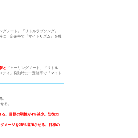
リングノート』『リトルラブソング』
時に一定確率で『マイトリズム』を獲
撃と
『ヒーリングノート』『リトル
ロディ』発動時に一定確率で『マイト
る。
させる。
せる
。
目標の靭性が4%減少。防御力
心ダメージを25%増加させる。目標の