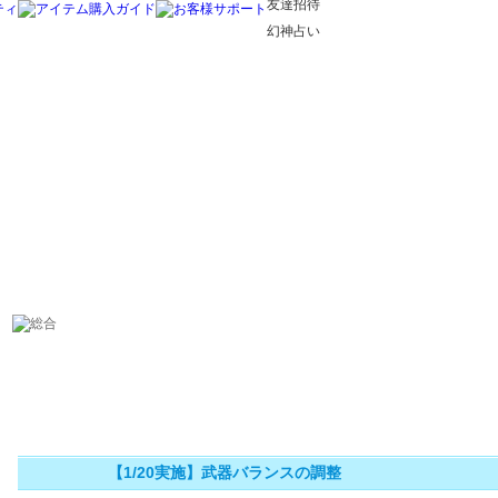
友達招待
幻神占い
【1/20実施】武器バランスの調整