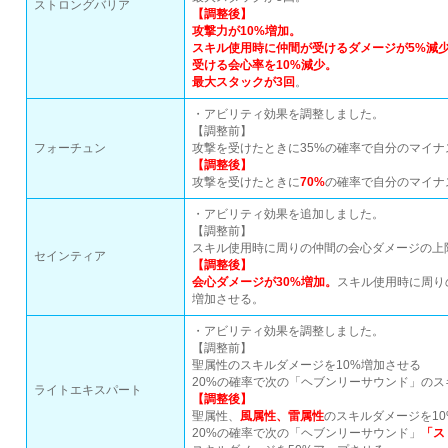
ストロングバリア
【調整後】
攻撃力が10%増加。
スキル使用時に仲間が受けるダメージが5%減
受ける会心率を10%減少。
最大スタックが3回
。
・アビリティ効果を調整しました。
【調整前】
フォーチュン
攻撃を受けたときに35%の確率で自分のマイ
【調整後】
攻撃を受けたときに
70%
の確率で自分のマイナ
・アビリティ効果を追加しました。
【調整前】
スキル使用時に周りの仲間の会心ダメージの上限
セインティア
【調整後】
会心ダメージが30%増加。
スキル使用時に周り
増加させる。
・アビリティ効果を調整しました。
【調整前】
聖属性のスキルダメージを10%増加させる
20%の確率で次の「ヘブンリーサウンド」のス
ライトエキスパート
【調整後】
聖属性、
風属性、雷属性
のスキルダメージを1
20%の確率で次の「ヘブンリーサウンド」
「ス