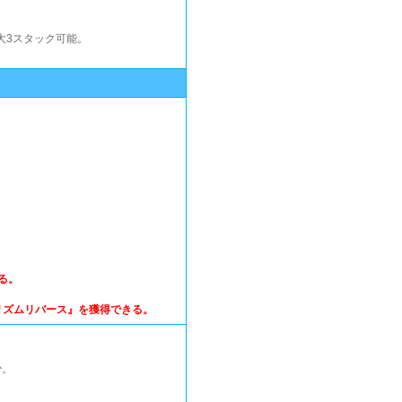
大3スタック可能。
る。
リズムリバース』を獲得できる。
少。