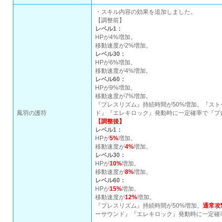
・スキル内容の効果を追加しました。
【調整前】
レベル1：
HPが4%増加。
移動速度が2%増加。
レベル30：
HPが6%増加。
移動速度が4%増加。
レベル60：
HPが9%増加。
移動速度が7%増加。
『プレスリズム』持続時間が50%増加。『ス
鳳羽の護符
ド』『エレキロック』発動時に一定確率で『プ
【調整後】
レベル1：
HPが
5%
増加。
移動速度が
4%
増加。
レベル30：
HPが
10%
増加。
移動速度が
8%
増加。
レベル60：
HPが
15%
増加。
移動速度が
12%
増加。
『プレスリズム』持続時間が50%増加。
通常攻
ーサウンド』『エレキロック』発動時に一定確