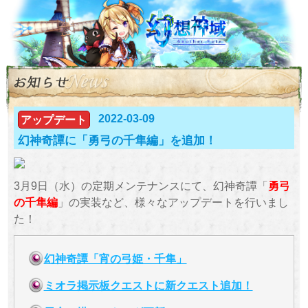
2022-03-09
アップデート
幻神奇譚に「勇弓の千隼編」を追加！
3月9日（水）の定期メンテナンスにて、幻神奇譚「
勇弓
の千隼編
」の実装など、様々なアップデートを行いまし
た！
幻神奇譚「宵の弓姫・千隼」
ミオラ掲示板クエストに新クエスト追加！