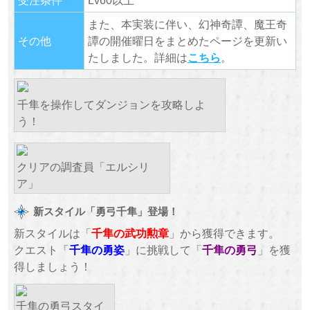
また、本実装に伴い、幻神奇譚、魔王奇
その他
譚の開催曜日をまとめたページを更新い
たしました。詳細は
こちら
。
千隼を操作してダンジョンを攻略しよ
う！
クリアの調査員「エルシリ
ア」
新スタイル「勇弓千隼」登場！
新スタイルは「
千隼の武功勲章
」から獲得できます。
クエスト「
千隼の勇姿
」に挑戦して「
千隼の勇弓
」を獲
得しましょう！
千隼の勇弓スタイ