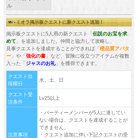
ル
ミオラ掲示板クエストに新クエスト追加！
掲示板クエストに5人用の新クエスト「
伝説のお宝を求
めて
」を追加しました。仲間と協力して攻略し、
見事クエストを達成することができれば「
橙品質アバタ
ー
」や「
強化の書
」など、冒険に役立つアイテムが複数
入った「
ジャスのお礼
」を獲得できます。
クエスト出
水、土、日
現曜日
クエスト受
Lv25以上
注条件
・パーティーメンバーが5人に達してい
ない場合は、クエストを達成することが
できません。
注意事項
・クエスト追加に伴い下記クエストの受