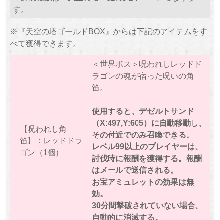
す。
※『天空の塔ゴールドBOX』からは下記のアイテムをす
べて獲得できます。
＜世界ボス＞呪われしレッドド
ラゴンの魂が宿った呪いの角
笛。
使用すると、デゼルトサンド
（X:497,Y:605）に自動移動し、
【呪われし角
その付近でのみ召喚できる。
笛】：レッドドラ
レベル99以上のプレイヤーは、
ゴン（1個）
討伐時に報酬を獲得する。報酬
はメールで送信される。
お宝アミュレットの効果は無
効。
30分間撃破されていない場合、
自動的に消滅する。