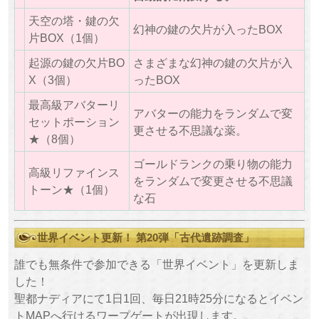
天空の塔・鍵の欠
幻神の鍵の欠片が入ったBOX
片BOX（1個）
起源の鍵の欠片BO
さまざまな幻神の鍵の欠片が入
X（3個）
ったBOX
最高級アバターリ
アバターの能力をランダムで変
セットポーション
更させる不思議な薬。
★（8個）
ゴールドランクの乗り物の能力
高級リファインス
をランダムで変更させる不思議
トーン★（1個）
な石
世界イベント更新！ 第20弾「古代遺跡調査」
誰でも無条件で参加できる「世界イベント」を更新しま
した！
聖都ナディアにて1日1回、毎日21時25分になるとイベン
トMAPへ行けるワープゲートが出現します。