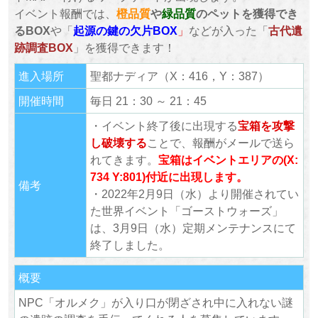
イベント報酬では、
橙品質
や
緑品質
のペットを獲得でき
るBOX
や「
起源の鍵の欠片BOX
」
などが入った「
古代遺
跡調査BOX
」を獲得できます！
進入場所
聖都ナディア（X：416，Y：387）
開催時間
毎日 21：30 ～ 21：45
・イベント終了後に出現する
宝箱を攻撃
し破壊する
ことで、報酬がメールで送ら
れてきます。
宝箱はイベントエリアの(X:
734 Y:801)付近に出現します。
備考
・2022年2月9日（水）より開催されてい
た世界イベント「ゴーストウォーズ」
は、3月9日（水）定期メンテナンスにて
終了しました。
概要
NPC「オルメク」が入り口が閉ざされ中に入れない謎