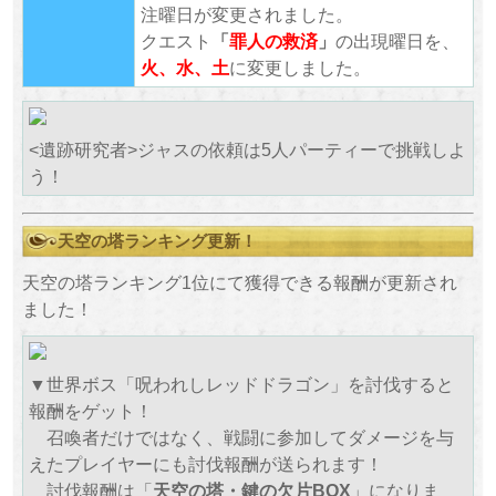
注曜日が変更されました。
クエスト
「
罪人の救済
」
の出現曜日を、
火、水、土
に変更しました。
<遺跡研究者>ジャスの依頼は5人パーティーで挑戦しよ
う！
天空の塔ランキング更新！
天空の塔ランキング1位にて獲得できる報酬が更新され
ました！
▼世界ボス「呪われしレッドドラゴン」を討伐すると
報酬をゲット！
召喚者だけではなく、戦闘に参加してダメージを与
えたプレイヤーにも討伐報酬が送られます！
討伐報酬は「
天空の塔・鍵の欠片BOX
」になりま