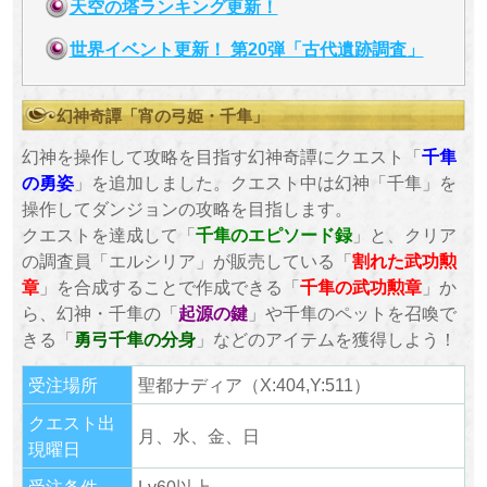
天空の塔ランキング更新！
世界イベント更新！ 第20弾「古代遺跡調査」
幻神奇譚「宵の弓姫・千隼」
幻神を操作して攻略を目指す幻神奇譚にクエスト「
千隼
の勇姿
」を追加しました。クエスト中は幻神「千隼」を
操作してダンジョンの攻略を目指します。
クエストを達成して「
千隼のエピソード録
」と、クリア
の調査員「エルシリア」が販売している「
割れた武功勲
章
」を合成することで作成できる「
千隼の武功勲章
」か
ら、幻神・千隼の「
起源の鍵
」や千隼のペットを召喚で
きる「
勇弓千隼の分身
」などのアイテムを獲得しよう！
受注場所
聖都ナディア（X:404,Y:511）
クエスト出
月、水、金、日
現曜日
受注条件
Lv60以上