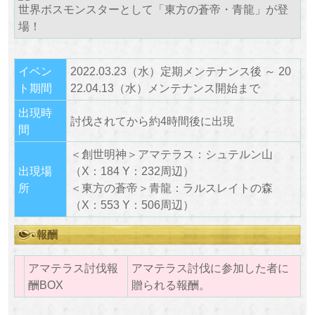
世界ボスモンスターとして「東方の蒼帝・青龍」が登
場！
イベン
2022.03.23（水）定期メンテナンス後 ～ 20
ト期間
22.04.13（水）メンテナンス開始まで
出現時
討伐されてから約4時間後に出現
間
＜創世明神＞アマテラス：シュテルン山
出現場
（X：184 Y：232周辺）
所
＜東方の蒼帝＞青龍：ラルスレイトの森
（X：553 Y：506周辺）
報酬
アマテラス討伐報
アマテラス討伐に参加した者に
酬BOX
贈られる報酬。