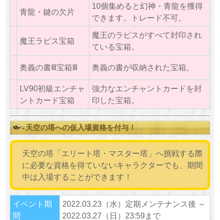
10個集めると幻神・青龍を獲得
青龍・鍵の欠片
できます。トレード不可。
魔王のラピスがすべて封印され
魔王ラピス宝箱
ている宝箱。
奥義の書Ⅲ宝箱Ⅲ
奥義の書が収納された宝箱。
LV90初級エンチャ
強力なエンチャントカードを封
ントカード宝箱
印した宝箱。
天空の塔への仮入場資格を付与！
天空の塔「エリート塔・マスター塔」へ挑戦する際
に必要な資格を得ていないキャラクターでも、期間
中は入場することができます！
イベント期
2022.03.23（水）定期メンテナンス後 ～
間
2022.03.27（日）23:59まで