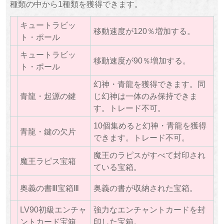
種類の中から1種類を獲得できます。
キュートラビッ
移動速度が120％増加する。
ト・ポール
キュートラビッ
移動速度が90％増加する。
ト・ポール
幻神・青龍を獲得できます。同
青龍・起源の鍵
じ幻神は一体のみ保持できま
す。トレード不可。
10個集めると幻神・青龍を獲得
青龍・鍵の欠片
できます。トレード不可。
魔王のラピスがすべて封印され
魔王ラピス宝箱
ている宝箱。
奥義の書Ⅲ宝箱Ⅲ
奥義の書が収納された宝箱。
LV90初級エンチャ
強力なエンチャントカードを封
ントカード宝箱
印した宝箱。