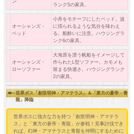
ン
ランク5の家具。
小舟をモチーフにしたベッド。波
オーシャンズ・
に揺られるような気分を味わえ
ベッド
る。船酔いに注意。ハウジングラ
ンク6の家具。
大海原を漂う帆船をイメージして
オーシャンズ・
作られたL型ソファー。カモメも
ローソファー
留まる快適さ。ハウジングランク
2の家具。
世界ボス「創世明神・アマテラス」＆「東方の蒼帝・青
龍」降臨
世界ボスに強大な力を持つ「創世明神・アマテラ
ス」と「東方の蒼帝・青龍」が参戦！見事討伐でき
れば、幻神・アマテラスと青龍を仲間にするために