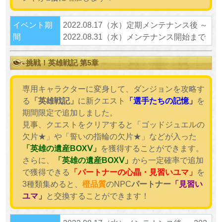
イベント期
2022.08.17（水）定期メンテナンス後 ～
間
2022.08.31（水）メンテナンス開始まで
挑戦！英雄戦記 第5章
専用キャラクターに変身して、ダンジョンを攻略す
る
「英雄戦記」
に新クエスト
「選手たちの記憶」
を
期間限定で追加しました。
見事、クエストをクリアすると「ゴッドジュエルの
欠片★」や「誓いの指輪の欠片★」などが入った
「英雄の遺産BOXⅤ」
を獲得することができます。
さらに、
「英雄の遺産BOXⅤ」
から一定確率で追加
で獲得できる
「
パートナーの心晶・見習いユマ
」
を
3種類集めると、
橙品質
のNPC
パートナー
「見習い
ユマ」
と交換することができます！