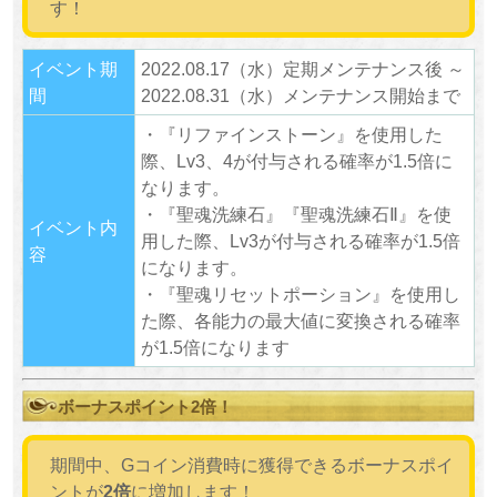
す！
イベント期
2022.08.17（水）定期メンテナンス後 ～
間
2022.08.31（水）メンテナンス開始まで
・『リファインストーン』を使用した
際、Lv3、4が付与される確率が1.5倍に
なります。
・『聖魂洗練石』『聖魂洗練石Ⅱ』を使
イベント内
用した際、Lv3が付与される確率が1.5倍
容
になります。
・『聖魂リセットポーション』を使用し
た際、各能力の最大値に変換される確率
が1.5倍になります
ボーナスポイント2倍！
期間中、Gコイン消費時に獲得できるボーナスポイ
ントが
2倍
に増加します！