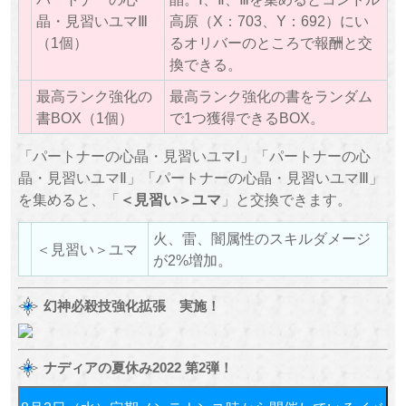
晶・見習いユマⅢ
高原（X：703、Y：692）にい
（1個）
るオリバーのところで報酬と交
換できる。
最高ランク強化の
最高ランク強化の書をランダム
書BOX（1個）
で1つ獲得できるBOX。
「パートナーの心晶・見習いユマⅠ」「パートナーの心
晶・見習いユマⅡ」「パートナーの心晶・見習いユマⅢ」
を集めると、「
＜見習い＞ユマ
」と交換できます。
火、雷、闇属性のスキルダメージ
＜見習い＞ユマ
が2%増加。
幻神必殺技強化拡張 実施！
ナディアの夏休み2022 第2弾！