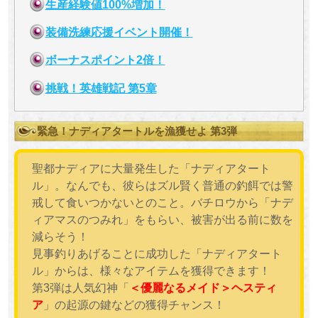
生産経験値100%増加！
装備洗練応援イベント開催！
ボーナスポイント2倍！
挑戦！英雄戦記 第5章
緊急！ナディアタートルを漁獲せよ 第3弾
聖都ナディアに大量発生した「ナディアタート
ル」。なんでも、彼らはズル賢く普通の釣餌では警
戒して食いつかないとのこと。バチロウから「ナデ
ィアマスのつみれ」をもらい、被害が出る前に数を
減らそう！
見事釣りあげることに成功した「ナディアタート
ル」からは、様々なアイテムを獲得できます！
第3弾は人気幻神「
＜優麗なるメイド＞ヘスティ
ア
」の起源の鍵などの獲得チャンス！