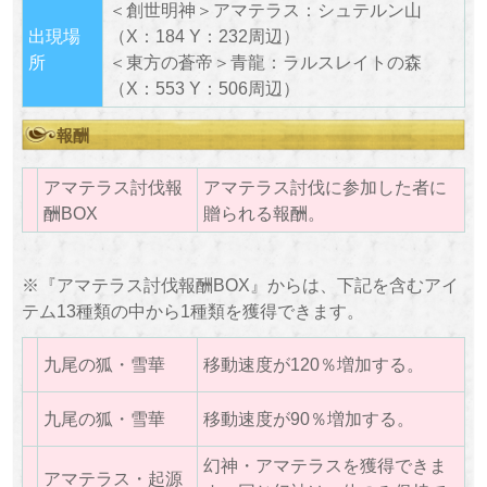
＜創世明神＞アマテラス：シュテルン山
出現場
（X：184 Y：232周辺）
所
＜東方の蒼帝＞青龍：ラルスレイトの森
（X：553 Y：506周辺）
報酬
アマテラス討伐報
アマテラス討伐に参加した者に
酬BOX
贈られる報酬。
※『アマテラス討伐報酬BOX』からは、下記を含むアイ
テム13種類の中から1種類を獲得できます。
九尾の狐・雪華
移動速度が120％増加する。
九尾の狐・雪華
移動速度が90％増加する。
幻神・アマテラスを獲得できま
アマテラス・起源