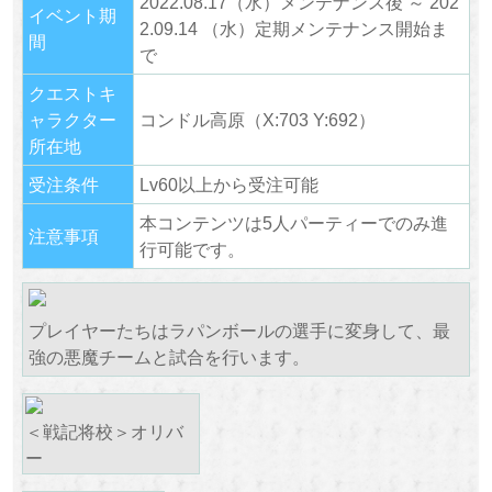
2022.08.17（水）メンテナンス後 ～ 202
イベント期
2.09.14 （水）定期メンテナンス開始ま
間
で
クエストキ
ャラクター
コンドル高原（X:703 Y:692）
所在地
受注条件
Lv60以上から受注可能
本コンテンツは5人パーティーでのみ進
注意事項
行可能です。
プレイヤーたちはラパンボールの選手に変身して、最
強の悪魔チームと試合を行います。
＜戦記将校＞オリバ
ー