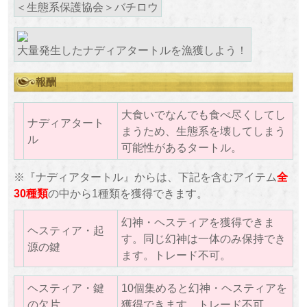
＜生態系保護協会＞バチロウ
大量発生したナディアタートルを漁獲しよう！
報酬
大食いでなんでも食べ尽くしてし
ナディアタート
まうため、生態系を壊してしまう
ル
可能性があるタートル。
※『ナディアタートル』からは、下記を含むアイテム
全
30種類
の中から1種類を獲得できます。
幻神・ヘスティアを獲得できま
ヘスティア・起
す。同じ幻神は一体のみ保持でき
源の鍵
ます。トレード不可。
ヘスティア・鍵
10個集めると幻神・ヘスティアを
の欠片
獲得できます。トレード不可。