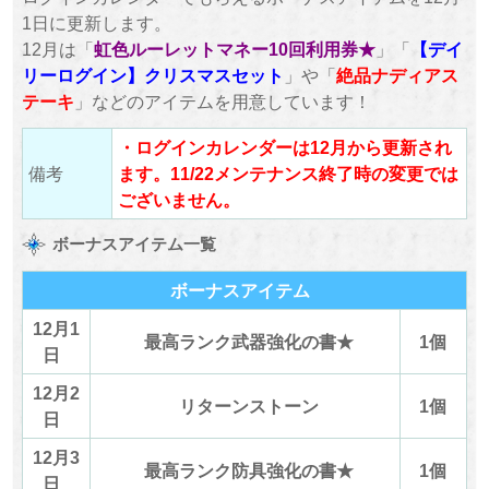
1日に更新します。
12月は「
虹色ルーレットマネー10回利用券★
」「
【デイ
リーログイン】クリスマスセット
」や「
絶品ナディアス
テーキ
」などのアイテムを用意しています！
・ログインカレンダーは12月から更新され
備考
ます。11/22メンテナンス終了時の変更では
ございません。
ボーナスアイテム一覧
ボーナスアイテム
12月1
最高ランク武器強化の書★
1個
日
12月2
リターンストーン
1個
日
12月3
最高ランク防具強化の書★
1個
日