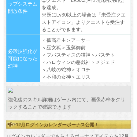
③クエスト「Lv30.幻神の必殺技強化」
ップシステム
を達成。
開放条件
※既にLv30以上の場合は「未受注クエ
ストアイコン」よりクエストを受注す
ることができます。
＜孤高君主＞アーサー
＜巫女狐＞玉藻御前
必殺技強化が
＜ブバスティスの猫神＞バステト
可能になった
＜ハロウィンの悪戯神＞メジェド
幻神
＜八岐の蛇神＞オロチ
＜不和の女神＞エリス
強化後のスキル詳細はゲーム内にて、画像赤枠をクリ
ックすることで確認できます！
12月ログインカレンダーボーナス公開！
ログインカレンダーでもらえるボーナスアイテムを12月