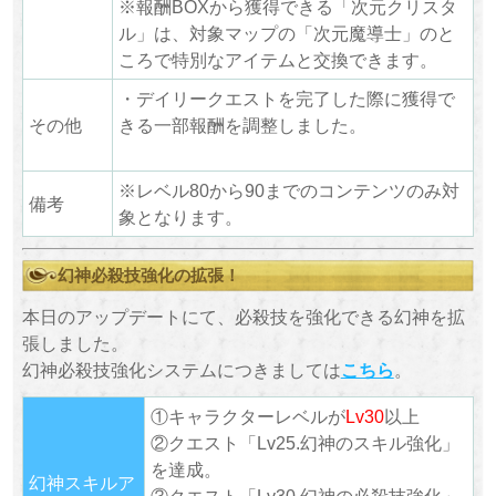
※報酬BOXから獲得できる「次元クリスタ
ル」は、対象マップの「次元魔導士」のと
ころで特別なアイテムと交換できます。
・デイリークエストを完了した際に獲得で
その他
きる一部報酬を調整しました。
※レベル80から90までのコンテンツのみ対
備考
象となります。
幻神必殺技強化の拡張！
本日のアップデートにて、必殺技を強化できる幻神を拡
張しました。
幻神必殺技強化システムにつきましては
こちら
。
①キャラクターレベルが
Lv30
以上
②クエスト「Lv25.幻神のスキル強化」
を達成。
幻神スキルア