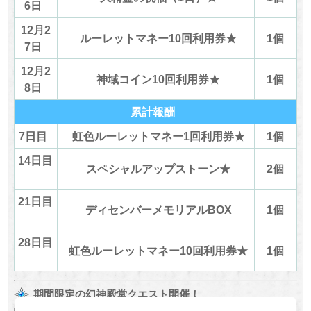
6日
12月2
ルーレットマネー10回利用券★
1個
7日
12月2
神域コイン10回利用券★
1個
8日
累計報酬
7日目
虹色ルーレットマネー1回利用券★
1個
14日目
スペシャルアップストーン★
2個
21日目
ディセンバーメモリアルBOX
1個
28日目
虹色ルーレットマネー10回利用券★
1個
期間限定の幻神殿堂クエスト開催！