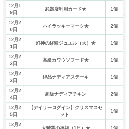
12月1
武器店利用カード★
1個
9日
12月2
ハイラッキーマーク★
2個
0日
12月2
幻神の経験ジュエル（大）★
1個
1日
12月2
高級カワウソフード★
1個
2日
12月2
絶品ナディアステーキ
1個
3日
12月2
高級ナディアチキン
2個
4日
12月2
【デイリーログイン】クリスマスセ
1個
5日
ット
12月2
大精霊の祝福（1日）★
1個