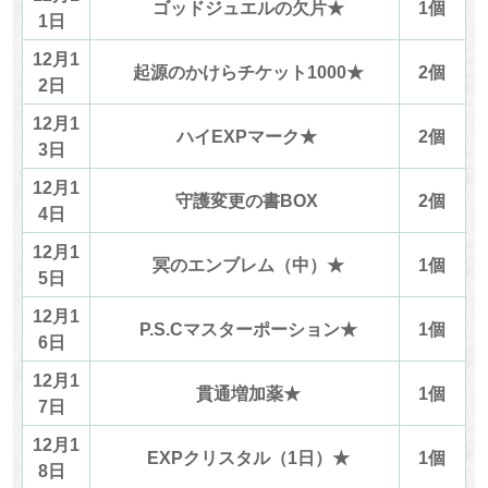
ゴッドジュエルの欠片★
1個
1日
12月1
起源のかけらチケット1000★
2個
2日
12月1
ハイEXPマーク★
2個
3日
12月1
守護変更の書BOX
2個
4日
12月1
冥のエンブレム（中）★
1個
5日
12月1
P.S.Cマスターポーション★
1個
6日
12月1
貫通増加薬★
1個
7日
12月1
EXPクリスタル（1日）★
1個
8日