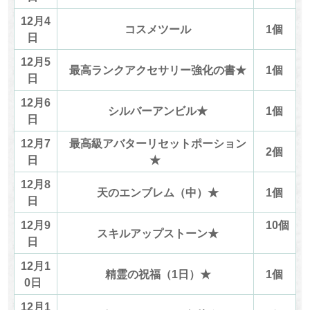
12月4
コスメツール
1個
日
12月5
最高ランクアクセサリー強化の書★
1個
日
12月6
シルバーアンビル★
1個
日
12月7
最高級アバターリセットポーション
2個
日
★
12月8
天のエンブレム（中）★
1個
日
12月9
10個
スキルアップストーン★
日
12月1
精霊の祝福（1日）★
1個
0日
12月1