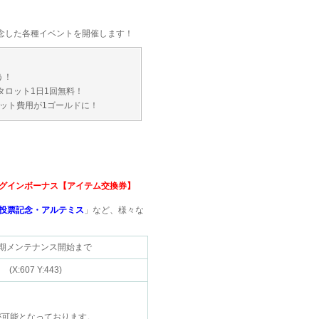
念した各種イベントを開催します！
う！
タロット1日1回無料！
ット費用が1ゴールドに！
グインボーナス【アイテム交換券】
投票記念・アルテミス
」など、様々な
水）定期メンテナンス開始まで
07 Y:443)
が可能となっております。