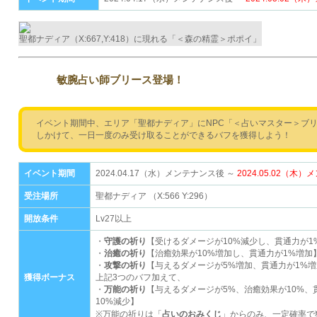
聖都ナディア（X:667,Y:418）に現れる「＜森の精霊＞ポポイ」
敏腕占い師ブリース登場！
イベント期間中、エリア「聖都ナディア」にNPC「＜占いマスター＞ブ
しかけて、一日一度のみ受け取ることができるバフを獲得しよう！
イベント期間
2024.04.17（水）メンテナンス後 ～
2024.05.02（木
受注場所
聖都ナディア （X:566 Y:296）
開放条件
Lv27以上
・
守護の祈り
【受けるダメージが10%減少し、貫通力が1
・
治癒の祈り
【治癒効果が10%増加し、貫通力が1%増加
・
攻撃の祈り
【与えるダメージが5%増加、貫通力が1%増
獲得ボーナス
上記3つのバフ加えて、
・
万能の祈り
【与えるダメージが5%、治癒効果が10%、
10%減少】
※万能の祈りは「
占いのおみくじ
」からのみ、一定確率で