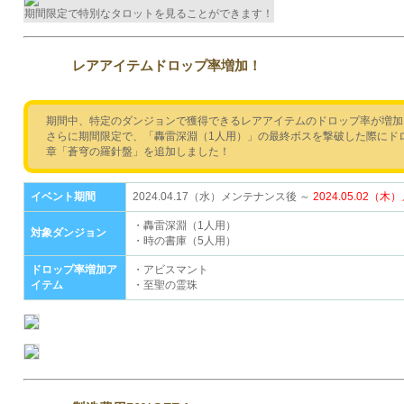
期間限定で特別なタロットを見ることができます！
レアアイテムドロップ率増加！
期間中、特定のダンジョンで獲得できるレアアイテムのドロップ率が増加
さらに期間限定で、「轟雷深淵（1人用）」の最終ボスを撃破した際にド
章「蒼穹の羅針盤」を追加しました！
イベント期間
2024.04.17（水）メンテナンス後 ～
2024.05.02
・轟雷深淵（1人用）
対象ダンジョン
・時の書庫（5人用）
ドロップ率増加ア
・アビスマント
イテム
・至聖の霊珠