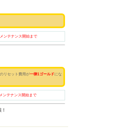
（木）メンテナンス開始まで
のリセット費用が
一律1ゴールド
にな
（木）メンテナンス開始まで
装！