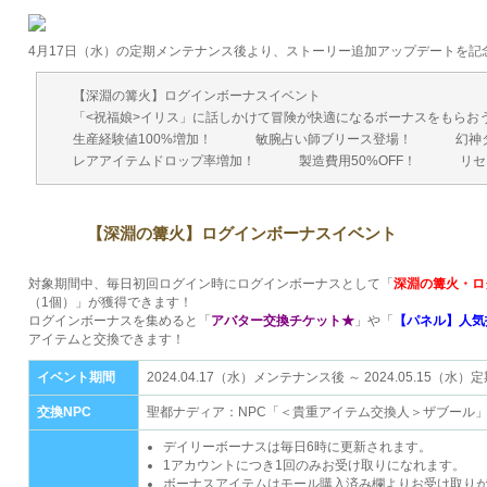
4月17日（水）の定期メンテナンス後より、ストーリー追加アップデートを記
【深淵の篝火】ログインボーナスイベント
「<祝福娘>イリス」に話しかけて冒険が快適になるボーナスをもらお
生産経験値100%増加！
敏腕占い師ブリース登場！
幻神
レアアイテムドロップ率増加！
製造費用50%OFF！
リセ
【深淵の篝火】ログインボーナスイベント
対象期間中、毎日初回ログイン時にログインボーナスとして「
深淵の篝火・ロ
（1個）」が獲得できます！
ログインボーナスを集めると「
アバター交換チケット★
」や「
【パネル】人気
アイテムと交換できます！
イベント期間
2024.04.17（水）メンテナンス後 ～ 2024.05.15（
交換NPC
聖都ナディア：NPC「＜貴重アイテム交換人＞ザブール」 (X:6
デイリーボーナスは毎日6時に更新されます。
1アカウントにつき1回のみお受け取りになれます。
ボーナスアイテムはモール購入済み欄よりお受け取り