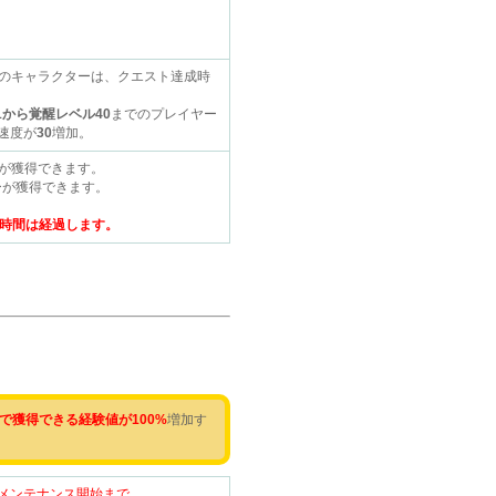
のキャラクターは、クエスト達成時
1から覚醒レベル40
までのプレイヤー
速度が
30
増加。
ーが獲得できます。
ーが獲得できます。
時間は経過します。
で獲得できる経験値が100%
増加す
（木）メンテナンス開始まで