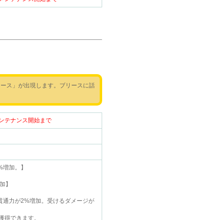
リース」が出現します。ブリースに話
）メンテナンス開始まで
%増加。】
】
加】
貫通力が2%増加。受けるダメージが
獲得できます。