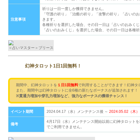
祈りは一日一度しか獲得できません。
「守護の祈り」「治癒の祈り」「攻撃の祈り」「占いのお
注意事項
きます。
各種祈りを選択した場合、その日一日は「占いのおみくじ
「占いのおみくじ」を選択した場合、その日一日は各種祈
＜占いマスター＞ブリース
幻神タロット1日1回無料！
期間中、幻神タロットを
１日1回無料
で利用することができます！幻神タ
また、期間中は幻神タロットに全6種の新たなボーナスが追加されます！
※貫通力増加や穿孔力増加など、強力なボーナスの獲得チャンス！
イベント期間
2024.04.17（水）メンテナンス後 ～
2024.05.02
4月17日（水）メンテナンス開始以前に幻神タロット
備考
でご利用できません。