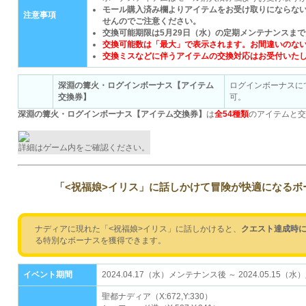
モール購入済み欄よりアイテムをお受け取りにならな
注意事項
せんのでご注意ください。
交換可能期限は5月29日（水）の定期メンテナンスま
交換可能数は「最大」で表示されます。お間違いのな
交換ミスなどに伴うアイテムの交換対応はお受付いた
深淵の篝火・ログインボーナス【アイテム
ログインボーナスに
交換券】
可。
深淵の篝火・ログインボーナス【アイテム交換券】
は
全54種類
のアイテムと交
詳細はゲーム内をご確認ください。
「<祝福娘>イリス」に話しかけて冒険が快適になるボ
ナディアに現れた「<祝福娘>イリス」に話しかけると、
クエスト達成時
る特別なボーナスを獲得できます。
イベント期間
2024.04.17（水）メンテナンス後 ～ 2024.05.1
聖都ナディア（X:672,Y:330）