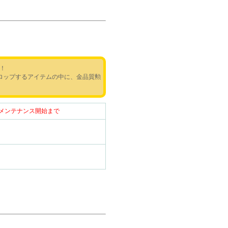
！
ロップするアイテムの中に、金品質勲
（木）メンテナンス開始まで