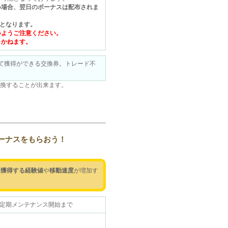
い場合、翌日のボーナスは配布されま
でとなります。
いようご注意ください。
しかねます。
て獲得ができる交換券。トレード不
換することが出来ます。
ーナスをもらおう！
に獲得する経験値
や
移動速度
が増加す
5（水）定期メンテナンス開始まで