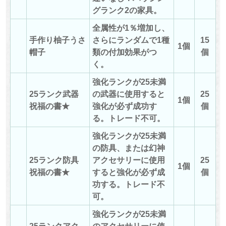
グランク2の家具。
全属性が1％増加し、
手作り柚子うさ
さらにランダムで1種
15
1個
帽子
類の付加効果がつ
個
く。
強化ランクが25未満
25ランク武器
の武器に使用すると
25
1個
祝福の書★
強化が必ず成功す
個
る。トレード不可。
強化ランクが25未満
の防具、または幻神
25ランク防具
アクセサリーに使用
25
1個
祝福の書★
すると強化が必ず成
個
功する。
トレード不
可。
強化ランクが25未満
25ランクアク
のアクセサリーに使