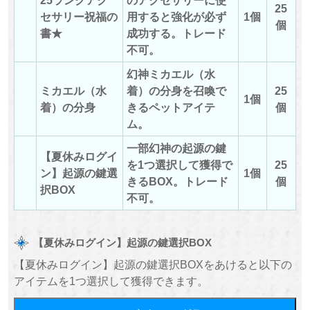
25
セサリー祝福の
用すると強化が必ず
1個
個
書★
成功する。
トレード
不可。
幻神ミカエル（水
ミカエル（水
着）の分身を召喚で
25
1個
着）の分身
きるペットアイテ
個
ム。
一部幻神の起源の鍵
【夏休みログイ
を1つ選択して獲得で
25
ン】起源の鍵選
1個
きるBOX。トレード
個
択BOX
不可。
【夏休みログイン】起源の鍵選択BOX
【夏休みログイン】起源の鍵選択BOXをあけると以下の
アイテムを1つ選択して獲得できます。