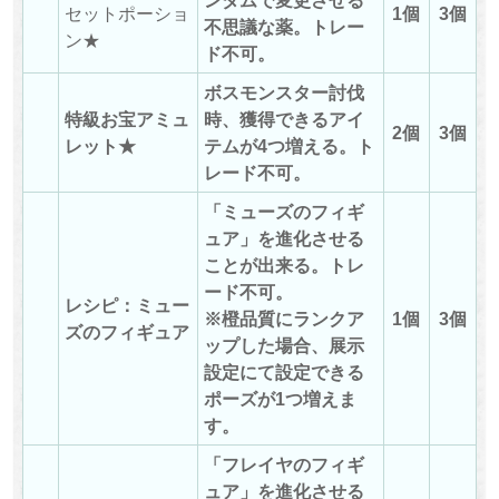
セットポーショ
1個
3個
不思議な薬。トレー
ン★
ド不可。
ボスモンスター討伐
特級お宝アミュ
時、獲得できるアイ
2個
3個
レット★
テムが4つ増える。ト
レード不可。
「ミューズのフィギ
ュア」を進化させる
ことが出来る。トレ
ード不可。
レシピ：ミュー
※橙品質にランクア
1個
3個
ズのフィギュア
ップした場合、展示
設定にて設定できる
ポーズが1つ増えま
す。
「フレイヤのフィギ
ュア」を進化させる