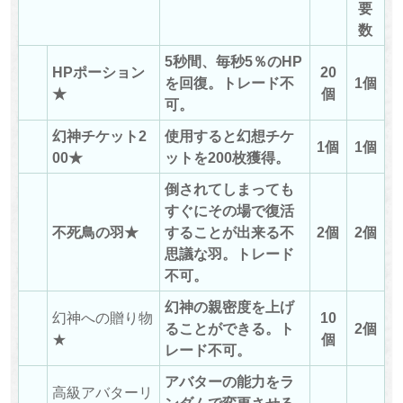
要
数
5秒間、毎秒5％のHP
HPポーション
20
を回復。トレード不
1個
★
個
可。
幻神チケット2
使用すると幻想チケ
1個
1個
00★
ットを200枚獲得。
倒されてしまっても
すぐにその場で復活
不死鳥の羽★
することが出来る不
2個
2個
思議な羽。トレード
不可。
幻神の親密度を上げ
幻神への贈り物
10
ることができる。ト
2個
★
個
レード不可。
アバターの能力をラ
高級アバターリ
ンダムで変更させる