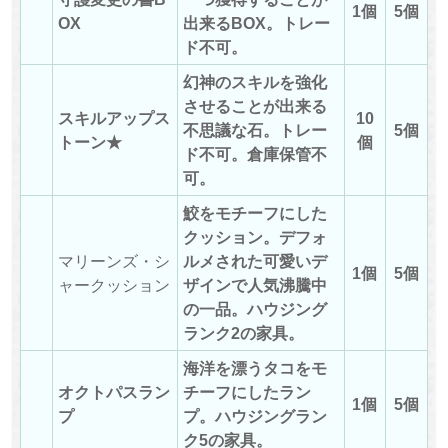
1個
5個
OX
出来るBOX。トレー
ド不可。
幻神のスキルを強化
させることが出来る
スキルアップス
10
不思議な石。トレー
5個
トーン★
個
ド不可。倉庫保管不
可。
鮫をモチーフにした
クッション。デフォ
マリーンズ・シ
ルメされた可愛いデ
1個
5個
ャークッション
ザインで人気沸騰中
の一品。ハウジング
ランク2の家具。
海洋を漂うタコをモ
オクトパスラン
チーフにしたラン
1個
5個
プ
プ。ハウジングラン
ク5の家具。