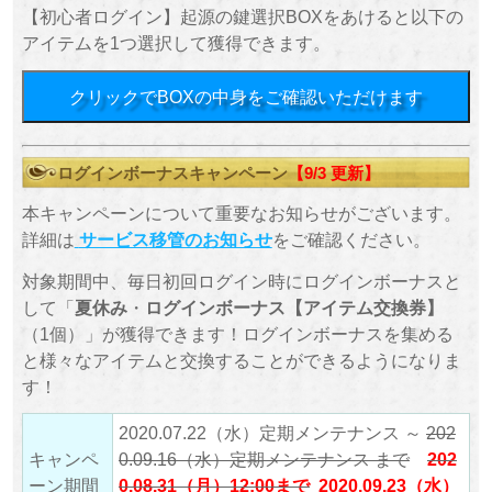
【初心者ログイン】起源の鍵選択BOXをあけると以下の
アイテムを1つ選択して獲得できます。
クリックでBOXの中身をご確認いただけます
ログインボーナスキャンペーン
【9/3 更新】
本キャンペーンについて重要なお知らせがございます。
詳細は
をご確認ください。
サービス移管のお知らせ
対象期間中、毎日初回ログイン時にログインボーナスと
して「
夏休み
・
ログインボーナス【アイテム交換券】
（1個）」が獲得できます！ログインボーナスを集める
と様々なアイテムと交換することができるようになりま
す！
2020.07.22（水）定期メンテナンス ～
202
キャンペ
0.09.16（水）定期メンテナンス まで
202
ーン期間
0.08.31（月）12:00まで
2020.09.23（水）