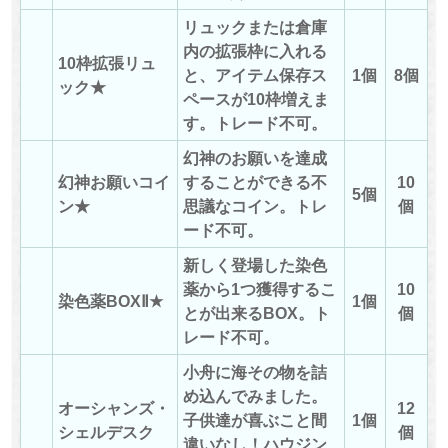
リュックまたは倉庫
内の拡張枠に入れる
10枠拡張リュ
と、アイテム保存ス
1個
8個
ック★
ペースが10枠増えま
す。トレード不可。
幻神のお願いを達成
幻神お願いコイ
することができる不
10
5個
ン★
思議なコイン。トレ
個
ード不可。
新しく登場した染色
薬から1つ獲得するこ
10
染色薬BOXⅡ★
1個
とが出来るBOX。ト
個
レード不可。
小舟に海その物を詰
め込んでみました。
オーシャンズ・
12
子供達が喜ぶこと間
1個
シェルデスク
個
違いなし！ハウジン