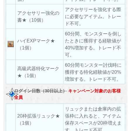
アクセサリーを強化する際
アクセサリー強化の
に必要なアイテム。トレー
書★（10個）
ド不可。
60分間、モンスターを倒し
ハイEXPマーク★
たときに獲得する経験値が
（1個）
40%増加する。トレード不
可。
60分間モンスター討伐時に
高級武器特化マーク
獲得する特化経験値が20%
★（1個）
増加する。トレード不可。
ログイン日数（30日以上）
キャンペーン対象のお客様
全員
リュックまたは倉庫内の拡
20枠拡張リュック★
張枠に入れると、アイテム
（1個）
保存スペースが20枠増えま
す。トレード不可。