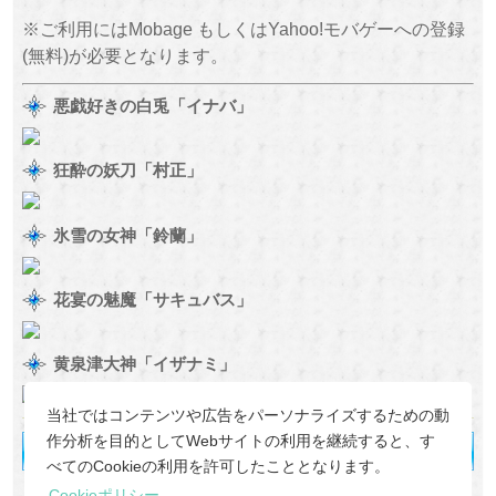
※ご利用にはMobage もしくはYahoo!モバゲーへの登録
(無料)が必要となります。
悪戯好きの白兎「イナバ」
狂酔の妖刀「村正」
氷雪の女神「鈴蘭」
花宴の魅魔「サキュバス」
黄泉津大神「イザナミ」
当社ではコンテンツや広告をパーソナライズするための動
作分析を目的としてWebサイトの利用を継続すると、す
べてのCookieの利用を許可したこととなります。
Cookieポリシー