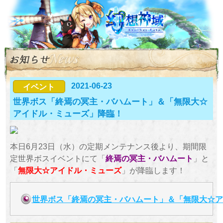
2021-06-23
イベント
世界ボス「終焉の冥主・バハムート」＆「無限大☆
アイドル・ミューズ」降臨！
本日6月23日（水）の定期メンテナンス後より、期間限
定世界ボスイベントにて「
終焉の冥主・バハムート
」と
「
無限大☆アイドル・ミューズ
」が降臨します！
世界ボス「終焉の冥主・バハムート」＆「無限大☆ア