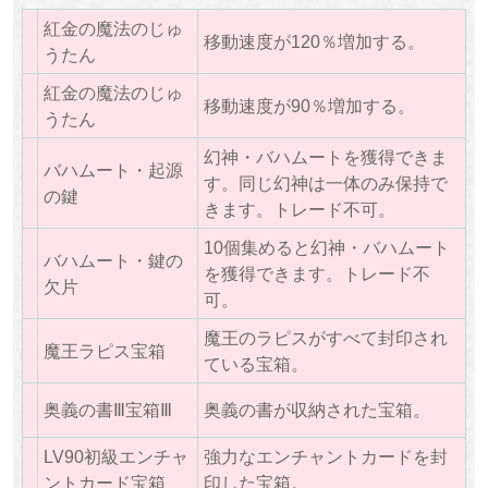
紅金の魔法のじゅ
移動速度が120％増加する。
うたん
紅金の魔法のじゅ
移動速度が90％増加する。
うたん
幻神・バハムートを獲得できま
バハムート・起源
す。同じ幻神は一体のみ保持で
の鍵
きます。トレード不可。
10個集めると幻神・バハムート
バハムート・鍵の
を獲得できます。トレード不
欠片
可。
魔王のラピスがすべて封印され
魔王ラピス宝箱
ている宝箱。
奥義の書Ⅲ宝箱Ⅲ
奥義の書が収納された宝箱。
LV90初級エンチャ
強力なエンチャントカードを封
ントカード宝箱
印した宝箱。