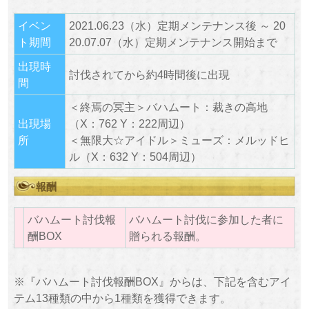
イベン
2021.06.23（水）定期メンテナンス後 ～ 20
ト期間
20.07.07（水）定期メンテナンス開始まで
出現時
討伐されてから約4時間後に出現
間
＜終焉の冥主＞バハムート：裁きの高地
出現場
（X：762 Y：222周辺）
所
＜無限大☆アイドル＞ミューズ：メルッドヒ
ル（X：632 Y：504周辺）
報酬
バハムート討伐報
バハムート討伐に参加した者に
酬BOX
贈られる報酬。
※『バハムート討伐報酬BOX』からは、下記を含むアイ
テム13種類の中から1種類を獲得できます。