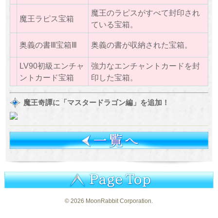
魔王のラピスがすべて封印され
魔王ラピス宝箱
ている宝箱。
奥義の書Ⅲ宝箱Ⅲ
奥義の書が収納された宝箱。
LV90初級エンチャ
強力なエンチャントカードを封
ントカード宝箱
印した宝箱。
魔王奇譚に「マスタードラゴン編」を追加！
©
2026 MoonRabbit Corporation.