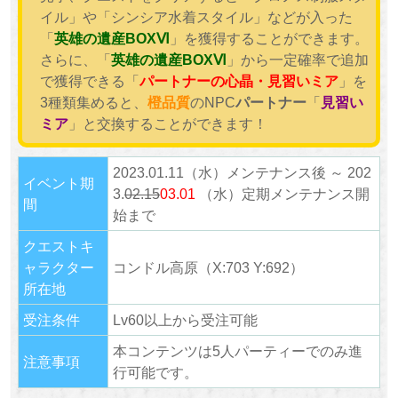
イル」や「シンシア水着スタイル」などが入った
「
英雄の遺産BOXⅥ
」を獲得することができます。
さらに、「
英雄の遺産BOXⅥ
」から一定確率で追加
で獲得できる「
パートナーの心晶・見習いミア
」を
3種類集めると、
橙品質
のNPC
パートナー
「
見習い
ミア
」と交換することができます！
2023.01.11（水）メンテナンス後 ～ 202
イベント期
3.
02.15
03.01
（水）定期メンテナンス開
間
始まで
クエストキ
ャラクター
コンドル高原（X:703 Y:692）
所在地
受注条件
Lv60以上から受注可能
本コンテンツは5人パーティーでのみ進
注意事項
行可能です。