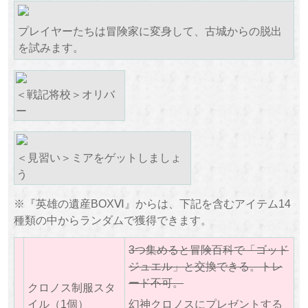
プレイヤーたちは冒険家に変身して、古城からの脱出
を試みます。
＜戦記将校＞オリバ
ー
＜見習い＞ミアをゲットしましょ
う
※『英雄の遺産BOXⅥ』からは、下記を含むアイテム14
種類の中からランダムで獲得できます。
3つ集めると冒険百科で「ゴッド
ジュエル」と交換できる。トレ
ード不可。
クロノス制服スタ
イル（1個）
幻神クロノスにプレゼントする