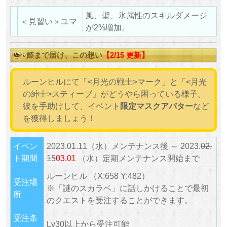
風、聖、氷属性のスキルダメージ
＜見習い＞ユマ
が2%増加。
姫まで届け、この想い
【2/15 更新】
ルーンヒルにて「<月光の戦士>マーク」と「<月光
の紳士>スティーブ」がどうやら困っている様子。
彼を手助けして、イベント
限定マスクアバター
など
を獲得しましょう！
イベン
2023.01.11（水）メンテナンス後 ～ 2023.
02.
ト期間
15
03.01
（水）定期メンテナンス開始まで
ルーンヒル （X:658 Y:482）
受注場
※「謎のスカラベ」に話しかけることで最初
所
のクエストを受注することができます。
受注条
Lv30以上から受注可能