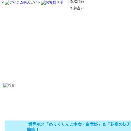
友達招待
幻神占い
世界ボス「めりくりんご少女・白雪姫」＆「花宴の妖刀
降臨！