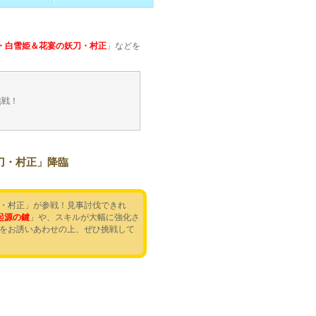
・白雪姫＆花宴の妖刀・村正
」などを
挑戦！
刀・村正」降臨
・村正」が参戦！見事討伐できれ
起源の鍵
」や、スキルが大幅に強化さ
をお誘いあわせの上、ぜひ挑戦して