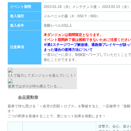
イベント期間
2023.01.18（水）メンテナンス後 ～ 2023.02.1
進入場所
メルーニャの森（X：650 Y：660）
進入条件
覚醒レベル10以上
本ダンジョンは期間限定となります。
イベント期間終了後は挑戦できないためご注意くださ
※第1ステージワープ解放後、通路側プレイヤーが誤っ
注意事項
まった場合の復帰方法について
一度ロビーに戻り、制御室へワープしていただくこと
進むことができます。
2人で協力してダンジョンを進んでいこう！
最奥ではボスが待ち構えている…。
金品質勲章
最奥で待ち受ける「＜炎牙の烈獣＞ロプス」を撃破すると、一定確率で「覚醒
す！
二つの勲章を装備することで、更にセット効果を発動します！
攻撃力、会心、速さ