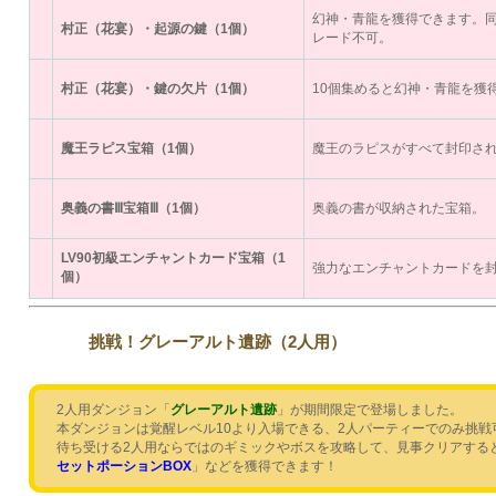
幻神・青龍を獲得できます。
村正（花宴）・起源の鍵（1個）
レード不可。
村正（花宴）・鍵の欠片（1個）
10個集めると幻神・青龍を獲
魔王ラピス宝箱（1個）
魔王のラピスがすべて封印さ
奥義の書Ⅲ宝箱Ⅲ（1個）
奥義の書が収納された宝箱。
LV90初級エンチャントカード宝箱（1
強力なエンチャントカードを
個）
挑戦！グレーアルト遺跡（2人用）
2人用ダンジョン「
グレーアルト遺跡
」が期間限定で登場しました。
本ダンジョンは覚醒レベル10より入場できる、2人パーティーでのみ挑戦
待ち受ける2人用ならではのギミックやボスを攻略して、見事クリアする
セットポーションBOX
」などを獲得できます！