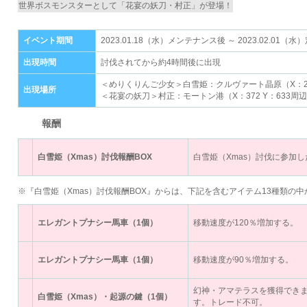
世界ボスモンスターとして「花宴の妖刀・村正」が登場！
イベント期間
2023.01.18（水）メンテナンス後 ～ 2023.02.0
出現時間
討伐されてから約4時間後に出現
＜めりくりんご少女＞白雪姫：クルヴァート晶原（X：233
出現場所
＜花宴の妖刀＞村正：モートン港（X：372 Y：633周
報酬
白雪姫（Xmas）討伐報酬BOX
白雪姫（Xmas）討伐に参加
※『白雪姫（Xmas）討伐報酬BOX』からは、下記を含むアイテム13種類の
エレガントプナシー馬車（1個）
移動速度が120％増加する。
エレガントプナシー馬車（1個）
移動速度が90％増加する。
幻神・アマテラスを獲得でき
白雪姫（Xmas）・起源の鍵（1個）
す。トレード不可。