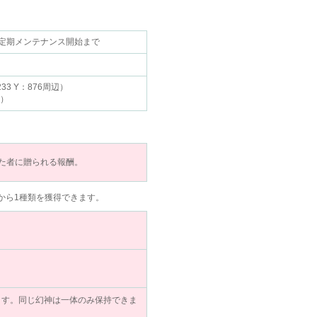
1（水）定期メンテナンス開始まで
 Y：876周辺）
辺）
した者に贈られる報酬。
中から1種類を獲得できます。
ます。同じ幻神は一体のみ保持できま