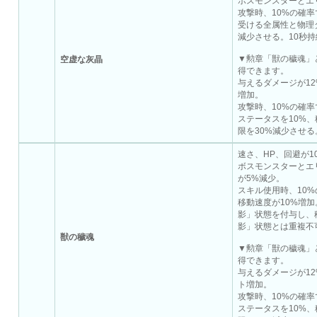
ボスモンスターとエ
攻撃時、10%の確
受ける全属性と物理
減少させる。10秒持
▼勲章「獣の穢魂」
空虚な灰晶
得できます。
与えるダメージが1
増加。
攻撃時、10%の確
ステータスを10%、
限を30%減少させる
速さ、HP、回避が1
ボスモンスターとエ
が5%減少。
スキル使用時、10
移動速度が10%増
影」状態を付与し、
影」状態とは重複不
獣の穢魂
▼勲章「獣の穢魂」
得できます。
与えるダメージが12
ト増加。
攻撃時、10%の確
ステータスを10%、