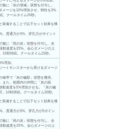
リートに与えるダメージが5%増加。
率で敵に「灰の壊滅」状態を付与し、
ダメージを10%増加させ、靱性を3%
続。クールタイム20秒。
と装備することで以下セット効果を獲
2%、貫通力が3%、穿孔力がポイント
率で敵に「死の灰」状態を付与し、全
移動速度を25%、会心ダメージの上
。10秒持続。クールタイム15秒。
0%増加。
リートモンスターから受けるダメージ
%の確率で「灰の穢影」状態を獲得。
加。また、範囲内の仲間に「灰の残
移動速度を5%増加させる。「灰の穢
可。10秒持続。クールタイム20秒。
と装備することで以下セット効果を獲
%、貫通力が3%、穿孔力が5ポイン
率で敵に「死の灰」状態を付与し、全
移動速度を25%、会心ダメージの上