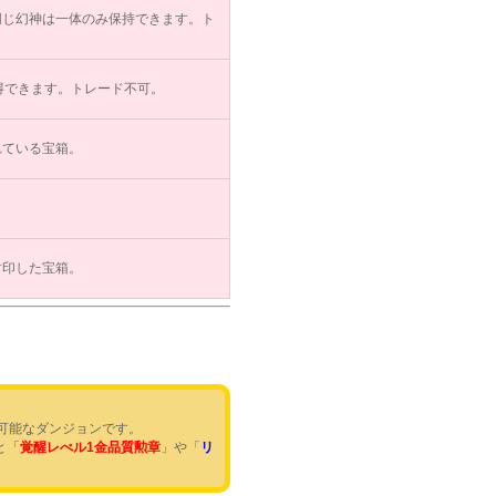
同じ幻神は一体のみ保持できます。ト
得できます。トレード不可。
れている宝箱。
封印した宝箱。
可能なダンジョンです。
と「
覚醒レべル1金品質勲章
」や「
リ