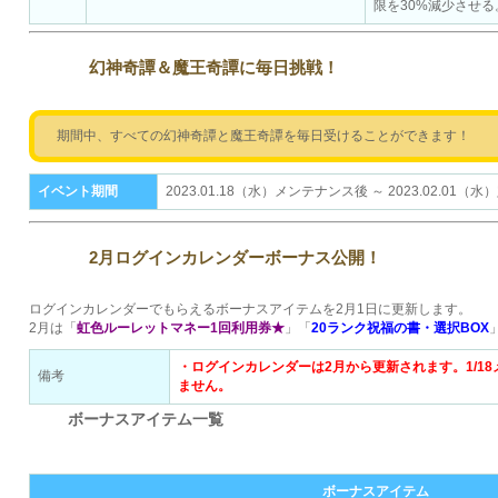
限を30%減少させる
幻神奇譚＆魔王奇譚に毎日挑戦！
期間中、すべての幻神奇譚と魔王奇譚を毎日受けることができます！
イベント期間
2023.01.18（水）メンテナンス後 ～ 2023.02.0
2月ログインカレンダーボーナス公開！
ログインカレンダーでもらえるボーナスアイテムを2月1日に更新します。
2月は「
虹色ルーレットマネー1回利用券★
」「
20ランク祝福の書・選択BOX
・ログインカレンダーは2月から更新されます。1/1
備考
ません。
ボーナスアイ
ボーナスアイテム