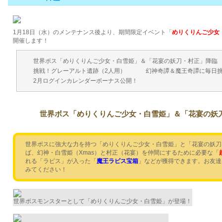
1月18日（水）のメンテナンス後より、期間限定イベント「
めりくりんご少女
開催します！
世界ボス「めりくりんご少女・白雪姫」＆「花宴の妖刀・村正」降臨
挑戦！グレーアルト遺跡（2人用）
幻神奇譚＆魔王奇譚に毎日
2月ログインカレンダーボーナス公開！
世界ボス「めりくりんご少女・白雪姫」＆「花宴の妖
世界ボスに強大な力を持つ「めりくりんご少女・白雪姫」と「花宴の妖刀
ば、幻神・白雪姫（Xmas）と村正（花宴）を仲間にするために必要な「
れる「ラピス」が入った「
魔王ラピス宝箱
」などが獲得できます。お友達
みてください！
世界ボスモンスターとして「めりくりんご少女・白雪姫」が登場！