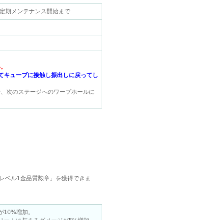
5（水）定期メンテナンス開始まで
い。
てキューブに接触し振出しに戻ってし
で、次のステージへのワープホールに
レベル1金品質勲章」を獲得できま
が10%増加。