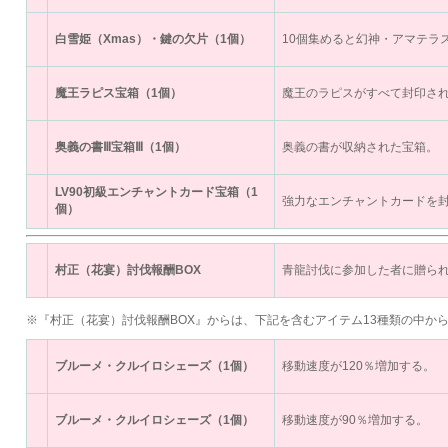
白雪姫（Xmas）・鍵の欠片（1個）
10個集めると幻神・アマテラ
魔王ラピス宝箱（1個）
魔王のラピスがすべて封印さ
奥義の書Ⅲ宝箱Ⅲ（1個）
奥義の書が収納された宝箱。
LV90初級エンチャントカード宝箱（1
強力なエンチャントカードを
個）
村正（花宴）討伐報酬BOX
青龍討伐に参加した者に贈ら
※『村正（花宴）討伐報酬BOX』からは、下記を含むアイテム13種類の中か
ブルーメ・クルイロシェーズ（1個）
移動速度が120％増加する。
ブルーメ・クルイロシェーズ（1個）
移動速度が90％増加する。