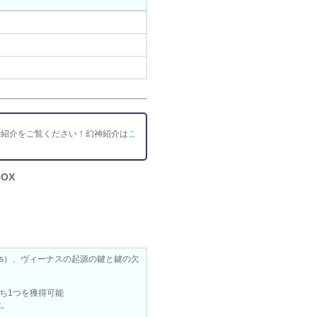
神紹介をご覧ください！幻神紹介は
こ
OX
as）、ヴィーナスの起源の鍵と鍵の欠
ち1つを獲得可能
能。