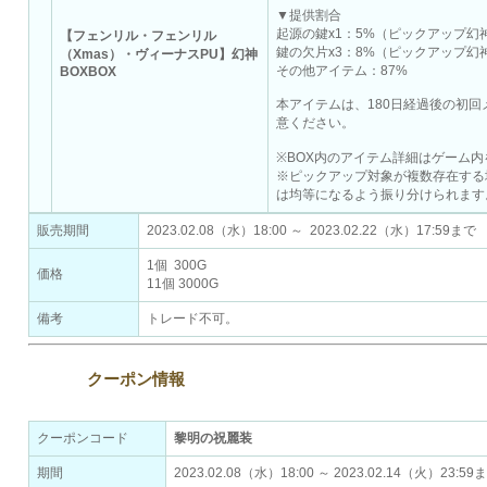
▼提供割合
起源の鍵x1：5%（ピックアップ幻
【フェンリル・フェンリル
鍵の欠片x3：8%（ピックアップ幻
（Xmas）・ヴィーナスPU】幻神
その他アイテム：87%
BOXBOX
本アイテムは、180日経過後の初
意ください。
※BOX内のアイテム詳細はゲーム
※ピックアップ対象が複数存在する
は均等になるよう振り分けられます
販売期間
2023.02.08（水）18:00 ～ 2023.02.22（水）17:59まで
1個 300G
価格
11個 3000G
備考
トレード不可。
クーポン情報
クーポンコード
黎明の祝麗装
期間
2023.02.08（水）18:00 ～ 2023.02.14（火）23:59