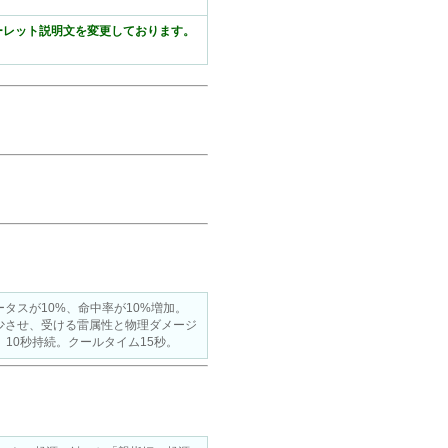
ーレット説明文を変更しております。
タスが10%、命中率が10%増加。
少させ、受ける雷属性と物理ダメージ
。10秒持続。クールタイム15秒。