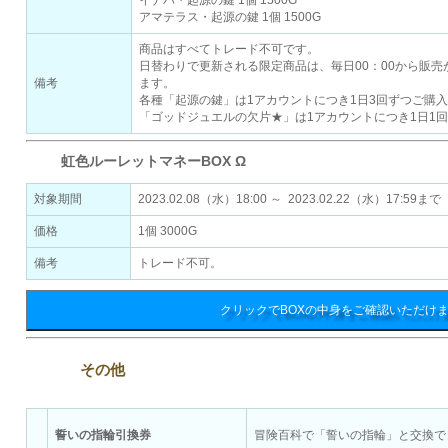
イナバ・起源の鍵 1個 1500G
アマテラス・起源の鍵 1個 1500G
商品はすべてトレード不可です。
日替わりで更新される限定商品は、毎日00：00から販売
備考
ます。
各種「起源の鍵」は1アカウントにつき1日3回ずつご購
「ゴッドジュエルの欠片★」は1アカウントにつき1日1
虹色ルーレットマネーBOX Ω
対象期間
2023.02.08（水）18:00 ～ 2023.02.22（水）17:59まで
価格
1個 3000G
備考
トレード不可。
クリックでBOXの中身をご確認いただけ
その他
誓いの指輪引換券
冒険百科で「誓いの指輪」と交換で