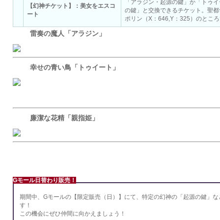
「アラジン・起源の鍵」か「トゥイ
【幻神チケット】：美女をエスコ
の鍵」と交換できるチケット。聖都
ート
ポリン（X：646,Y：325）のと
雷奏の魔人「アラジン」
幸せの青い鳥「トゥイート」
廉潔な花精「親指姫」
Gモール
Gモール日替わり販売！
期間中、Gモールの【限定販売（日）】にて、特定の幻神の「起源の鍵」な
す！
この機会にぜひ仲間に向かえましょう！