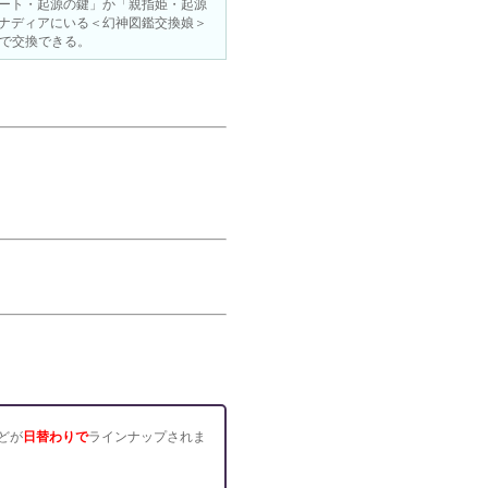
ート・起源の鍵」か「親指姫・起源
ナディアにいる＜幻神図鑑交換娘＞
ころで交換できる。
どが
日替わりで
ラインナップされま