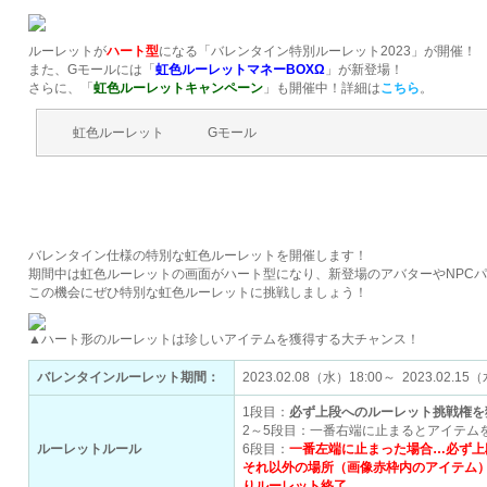
ルーレットが
ハート型
になる「バレンタイン特別ルーレット2023」が開催！
また、Gモールには「
虹色ルーレットマネーBOXΩ
」が新登場！
さらに、「
虹色ルーレットキャンペーン
」も開催中！詳細は
こちら
。
虹色ルーレット
Gモール
バレンタイン特別ルーレット開催！
バレンタイン仕様の特別な虹色ルーレットを開催します！
期間中は虹色ルーレットの画面がハート型になり、新登場のアバターやNPC
この機会にぜひ特別な虹色ルーレットに挑戦しましょう！
▲ハート形のルーレットは珍しいアイテムを獲得する大チャンス！
バレンタインルーレット期間：
2023.02.08（水）18:00～ 2023.0
1段目：
必ず上段へのルーレット挑戦権を
2～5段目：一番右端に止まるとアイテム
ルーレットルール
6段目：
一番左端に止まった場合…必ず上
それ以外の場所（画像赤枠内のアイテム
りルーレット終了
。