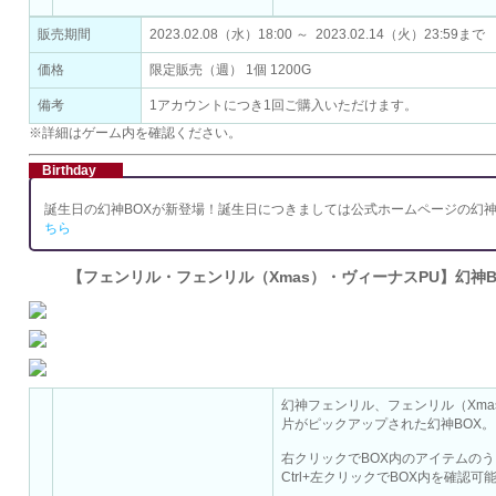
販売期間
2023.02.08（水）18:00 ～ 2023.02.14（火）23:59まで
価格
限定販売（週） 1個 1200G
備考
1アカウントにつき1回ご購入いただけます。
※詳細はゲーム内を確認ください。
Birthday
誕生日の幻神BOXが新登場！誕生日につきましては公式ホームページの幻
ちら
【フェンリル・フェンリル（Xmas）・ヴィーナスPU】幻神B
幻神フェンリル、フェンリル（Xm
片がピックアップされた幻神BOX。
右クリックでBOX内のアイテムのう
Ctrl+左クリックでBOX内を確認可