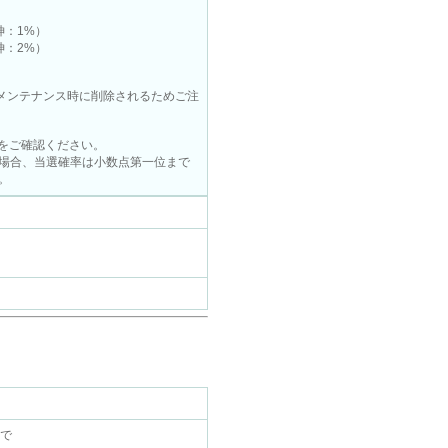
神：1%）
神：2%）
回メンテナンス時に削除されるためご注
内をご確認ください。
場合、当選確率は小数点第一位まで
。
まで