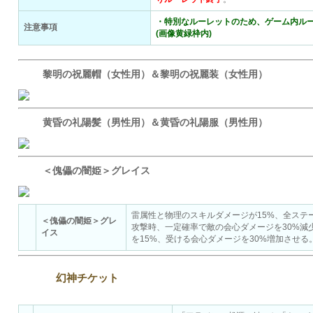
・特別なルーレットのため、ゲーム内ル
注意事項
(画像黄緑枠内)
黎明の祝麗帽（女性用）＆黎明の祝麗装（女性用）
黄昏の礼陽髪（男性用）＆黄昏の礼陽服（男性用）
＜傀儡の闇姫＞グレイス
雷属性と物理のスキルダメージが15%、全ステー
＜傀儡の闇姫＞グレ
攻撃時、一定確率で敵の会心ダメージを30%減
イス
を15%、受ける会心ダメージを30%増加させる
幻神チケット