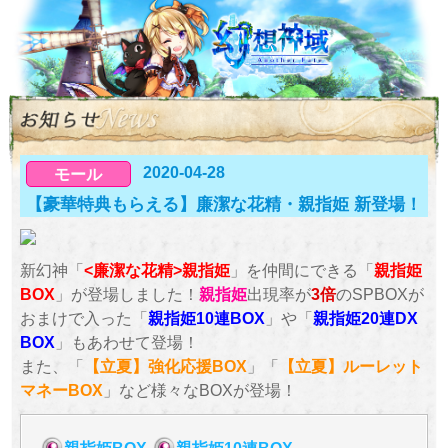
2020-04-28
モール
【豪華特典もらえる】廉潔な花精・親指姫 新登場！
新幻神「
<廉潔な花精>親指姫
」を仲間にできる「
親指姫
BOX
」が登場しました！
親指姫
出現率が
3倍
のSPBOXが
おまけで入った「
親指姫10連BOX
」や「
親指姫20連DX
BOX
」もあわせて登場！
また、「
【立夏】強化応援BOX
」「
【立夏】ルーレット
マネーBOX
」など様々なBOXが登場！
親指姫BOX
親指姫10連BOX