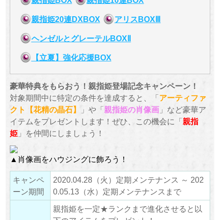
親指姫20連DXBOX
アリスBOXⅢ
ヘンゼルとグレーテルBOXⅡ
【立夏】強化応援BOX
豪華特典をもらおう！親指姫登場記念キャンペーン！
対象期間中に特定の条件を達成すると、「
アーティファ
クト【花精の晶石】
」や「
親指姫の肖像画
」など豪華ア
イテムをプレゼントします！ぜひ、この機会に「
親指
姫
」を仲間にしましょう！
▲肖像画をハウジングに飾ろう！
キャンペ
2020.04.28（火）定期メンテナンス ～ 202
ーン期間
0.05.13（水）定期メンテナンスまで
親指姫を一定★ランクまで進化させると以