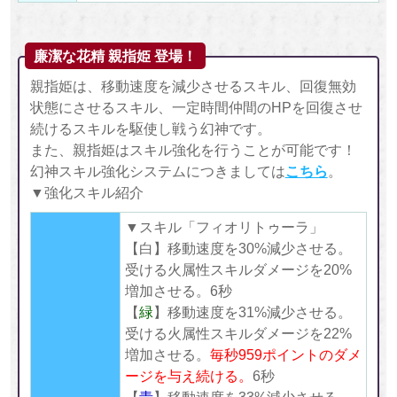
廉潔な花精 親指姫 登場！
親指姫は、移動速度を減少させるスキル、回復無効
状態にさせるスキル、一定時間仲間のHPを回復させ
続けるスキルを駆使し戦う幻神です。
また、親指姫はスキル強化を行うことが可能です！
幻神スキル強化システムにつきましては
こちら
。
▼強化スキル紹介
▼スキル「フィオリトゥーラ」
【白】移動速度を30%減少させる。
受ける火属性スキルダメージを20%
増加させる。6秒
【
緑
】移動速度を31%減少させる。
受ける火属性スキルダメージを22%
増加させる。
毎秒
959ポイントのダメ
ージを与え続ける。
6秒