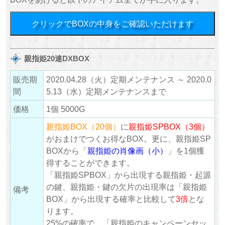
クリックでBOXの中身をご確認いただけます
親指姫20連DXBOX
販売期
2020.04.28（火）定期メンテナンス ～ 2020.0
間
5.13（水）定期メンテナンスまで
価格
1個 5000G
親指姫BOX（20個）
に
親指姫SPBOX（3個）
がおまけでつくお得なBOX。更に、親指姫SP
BOXから「
親指姫の肖像画（小）
」を1個獲
得することができます。
「親指姫SPBOX」から出現する親指姫・起源
の鍵、親指姫・鍵の欠片の出現率は「親指姫
備考
BOX」から出現する確率と比較して
3倍
とな
ります。
25%の確率で、「親指姫のキャンペーンセッ