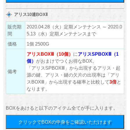
アリス10連BOXⅡ
販売期
2020.04.28（火）定期メンテナンス ～ 2020.0
間
5.13（水）定期メンテナンスまで
価格
1個 2500G
アリスBOXⅢ（10個）
に
アリスSPBOXⅢ（1
個）
がおまけでつくお得なBOX。
「アリスSPBOXⅢ」から出現するアリス・起
備考
源の鍵、アリス・鍵の欠片の出現率は「アリ
スBOXⅢ」から出現する確率と比較して
3倍
と
なります。
BOXをあけると以下のアイテム全てが手に入ります。
クリックでBOXの中身をご確認いただけます