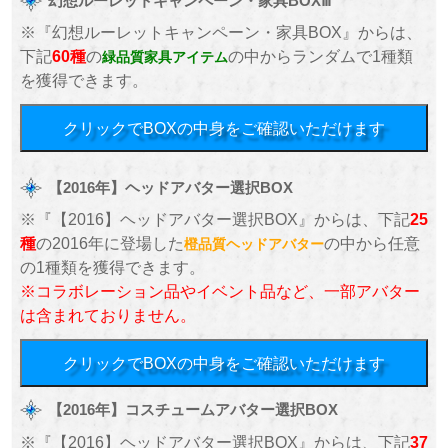
幻想ルーレットキャンペーン・家具BOXⅢ
※『幻想ルーレットキャンペーン・家具BOX』からは、
下記
60種
の
の中からランダムで1種類
緑品質家具アイテム
を獲得できます。
クリックでBOXの中身をご確認いただけます
【2016年】ヘッドアバター選択BOX
※『【2016】ヘッドアバター選択BOX』からは、下記
25
種
の2016年に登場した
の中から任意
橙品質ヘッドアバター
の1種類を獲得できます。
※コラボレーション品やイベント品など、一部アバター
は含まれておりません。
クリックでBOXの中身をご確認いただけます
【2016年】コスチュームアバター選択BOX
※『【2016】ヘッドアバター選択BOX』からは、下記
37