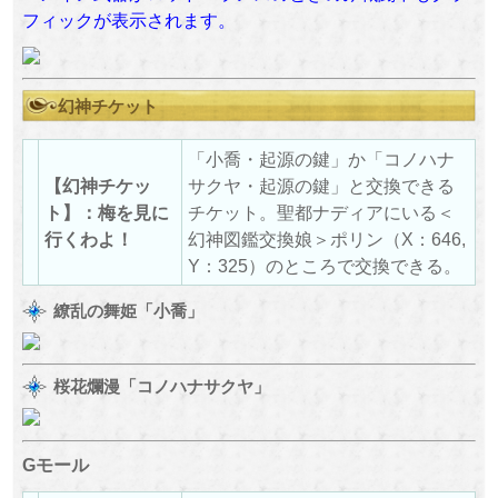
フィックが表示されます。
幻神チケット
「小喬・起源の鍵」か「コノハナ
【幻神チケッ
サクヤ・起源の鍵」と交換できる
ト】：梅を見に
チケット。聖都ナディアにいる＜
行くわよ！
幻神図鑑交換娘＞ポリン（X：646,
Y：325）のところで交換できる。
繚乱の舞姫「小喬」
桜花爛漫「コノハナサクヤ」
Gモール