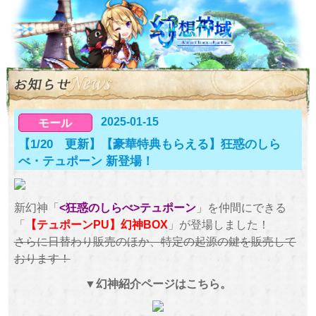
2025-01-15
モール
【1/20 更新】【豪華特典もらえる】狂惑のしら
べ・テュポーン 新登場！
新幻神「
<狂惑のしらべ>テュポーン
」を仲間にできる
「
【テュポーンPU】幻神BOX
」が登場しました！
さらに日替わり販売のほか、特定の起源の鍵を販売して
おります！
▼幻神紹介ページはこちら。