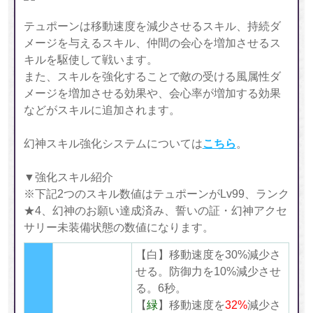
テュポーンは移動速度を減少させるスキル、持続ダ
メージを与えるスキル、仲間の会心を増加させるス
キルを駆使して戦います。
また、スキルを強化することで敵の受ける風属性ダ
メージを増加させる効果や、会心率が増加する効果
などがスキルに追加されます。
幻神スキル強化システムについては
こちら
。
▼強化スキル紹介
※下記2つのスキル数値はテュポーンがLv99、ランク
★4、幻神のお願い達成済み、誓いの証・幻神アクセ
サリー未装備状態の数値になります。
【白】移動速度を30%減少さ
せる。防御力を10%減少させ
る。6秒。
【
緑
】移動速度を
32%
減少さ