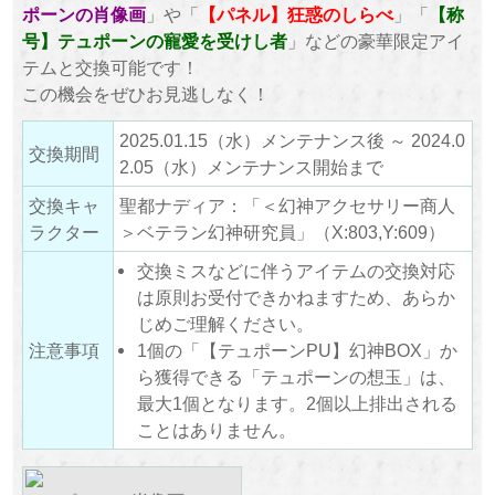
ポーンの肖像画
」や「
【パネル】狂惑のしらべ
」「
【称
号】テュポーンの寵愛を受けし者
」などの豪華限定アイ
テムと交換可能です！
この機会をぜひお見逃しなく！
2025.01.15（水）メンテナンス後 ～ 2024.0
交換期間
2.05（水）メンテナンス開始まで
交換キャ
聖都ナディア：「＜幻神アクセサリー商人
ラクター
＞ベテラン幻神研究員」（X:803,Y:609）
交換ミスなどに伴うアイテムの交換対応
は原則お受付できかねますため、あらか
じめご理解ください。
注意事項
1個の「【テュポーンPU】幻神BOX」か
ら獲得できる「テュポーンの想玉」は、
最大1個となります。2個以上排出される
ことはありません。