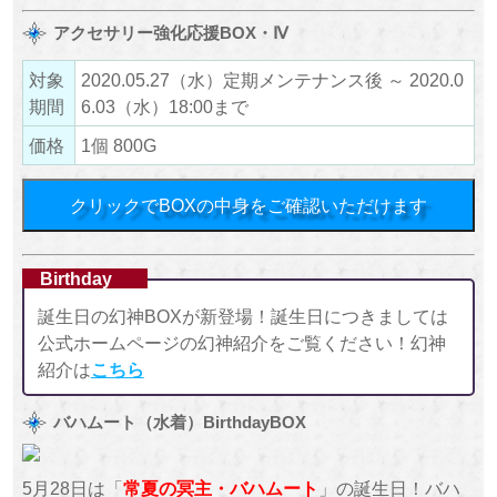
アクセサリー強化応援BOX・Ⅳ
対象
2020.05.27（水）定期メンテナンス後 ～ 2020.0
期間
6.03（水）18:00まで
価格
1個 800G
クリックでBOXの中身をご確認いただけます
Birthday
誕生日の幻神BOXが新登場！誕生日につきましては
公式ホームページの幻神紹介をご覧ください！幻神
紹介は
こちら
バハムート（水着）BirthdayBOX
5月28日は「
常夏の冥主・バハムート
」の誕生日！バハ