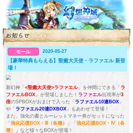
2020-05-27
モール
【豪華特典もらえる】聖癒大天使・ラファエル 新登
場！
新幻神「
<聖癒大天使>ラファエル
」を仲間にできる「
ラ
ファエルBOX
」が登場しました！
ラファエル
出現率が
3
倍
のSPBOXがおまけで入った「
ラファエル10連BOX
」
や「
ラファエル20連DXBOX
」もあわせて登場！
また、強化の書とルーレットマネー券がセットになった
「
強化応援BOX・Ⅲ（各種）
」「
強化応援BOX・Ⅳ（各
種）
」など様々なBOXが登場！