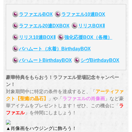
ラファエルBOX
ラファエル10連BOX
ラファエル20連DXBOX
リリスBOXⅡ
リリス10連BOXⅡ
強化応援BOX（各種）
バハムート（水着）BirthdayBOX
バハムートBirthdayBOX
シヴBirthdayBOX
豪華特典をもらおう！ラファエル登場記念キャンペー
ン！
対象期間中に特定の条件を達成すると、「
アーティファ
クト【聖癒の晶石】
」や「
ラファエルの肖像画
」など豪
華アイテムをプレゼントします！ぜひ、この機会に「
ラ
ファエル
」を仲間にしましょう！
▲肖像画をハウジングに飾ろう！