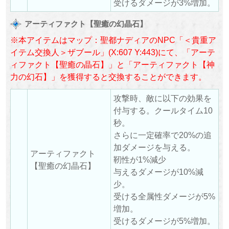
受けるダメージが3%増加。
アーティファクト【聖癒の幻晶石】
※本アイテムはマップ：聖都ナディアのNPC「＜貴重ア
イテム交換人＞ザブール」(X:607 Y:443)にて、「アーテ
ィファクト【聖癒の晶石】」と「アーティファクト【神
力の幻石】」を獲得すると交換することができます。
攻撃時、敵に以下の効果を
付与する。クールタイム10
秒。
さらに一定確率で20%の追
加ダメージを与える。
アーティファクト
靭性が1%減少
【聖癒の幻晶石】
与えるダメージが10%減
少。
受ける全属性ダメージが5%
増加。
受けるダメージが5%増加。