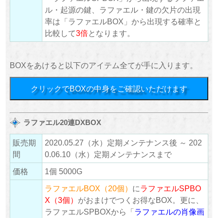
ル・起源の鍵、ラファエル・鍵の欠片の出現
率は「ラファエルBOX」から出現する確率と
比較して
3倍
となります。
BOXをあけると以下のアイテム全てが手に入ります。
クリックでBOXの中身をご確認いただけます
ラファエル20連DXBOX
販売期
2020.05.27（水）定期メンテナンス後 ～ 202
間
0.06.10（水）定期メンテナンスまで
価格
1個 5000G
ラファエルBOX（20個）
に
ラファエルSPBO
X（3個）
がおまけでつくお得なBOX。更に、
ラファエルSPBOXから「
ラファエルの肖像画