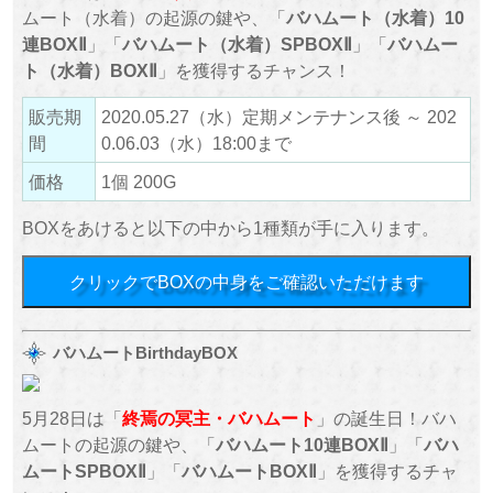
ムート（水着）の起源の鍵や、「
バハムート（水着）10
連BOXⅡ
」「
バハムート（水着）SPBOXⅡ
」「
バハムー
ト（水着）BOXⅡ
」を獲得するチャンス！
販売期
2020.05.27（水）定期メンテナンス後 ～ 202
間
0.06.03（水）18:00まで
価格
1個 200G
BOXをあけると以下の中から1種類が手に入ります。
クリックでBOXの中身をご確認いただけます
バハムートBirthdayBOX
5月28日は「
終焉の冥主・バハムート
」の誕生日！バハ
ムートの起源の鍵や、「
バハムート10連BOXⅡ
」「
バハ
ムートSPBOXⅡ
」「
バハムートBOXⅡ
」を獲得するチャ