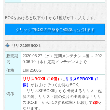
BOXをあけると以下の中から1種類が手に入ります。
クリックでBOXの中身をご確認いただけます
リリス10連BOXⅡ
販売期
2020.05.27（水）定期メンテナンス後 ～ 202
間
0.06.10（水）定期メンテナンスまで
価格
1個 2500G
リリスBOXⅡ（10個）
に
リリスSPBOXⅡ（1
個）
がおまけでつくお得なBOX。
「リリスSPBOXⅢ」から出現するリリス・起
備考
源の鍵、リリス・鍵の欠片の出現率は「リリ
スBOXⅢ」から出現する確率と比較して
3倍
と
なります。