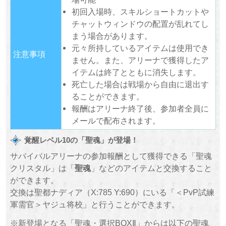
初回入場時、スキルショートカットや
チャットウィンドウの配置が乱れてし
まう場合があります。
元々所持しているアイテムは使用でき
注意事項
ません。また、アリーナで獲得したア
イテムは終了とともに消失します。
死亡した場合は戦場から自由に退出す
ることができます。
報酬はアリーナ終了後、参加者全員に
メールで配布されます。
覚醒レベル10の「聖魂」が登場！
サバイバルアリーナの参加報酬として獲得できる「聖魂
クリスタル」は「
聖魂
」などのアイテムと交換すること
ができます。
交換は聖都ナディア（X:785 Y:690）にいる「＜PvP試練
軍需官＞ヤジュ将校」と行うことができます。
※新登場となる「聖魂・選択BOXⅡ」からは以下の聖魂