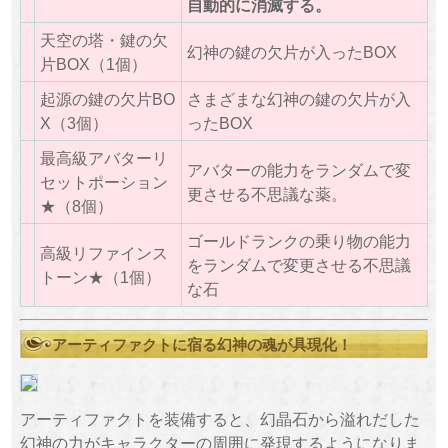
自動的に消滅する。
天空の塔・鍵の欠
幻神の鍵の欠片が入ったBOX
片BOX（1個）
起源の鍵の欠片BO
さまざまな幻神の鍵の欠片が入
X（3個）
ったBOX
最高級アバターリ
アバターの能力をランダムで変
セットポーション
更させる不思議な薬。
★（8個）
ゴールドランクの乗り物の能力
高級リファインス
をランダムで変更させる不思議
トーン★（1個）
な石
アーティファクトに宿る幻神の魂が具現化！
アーティファクトを装備すると、幻晶石から溢れだした
幻神の力がキャラクターの周囲に発現するようになりま