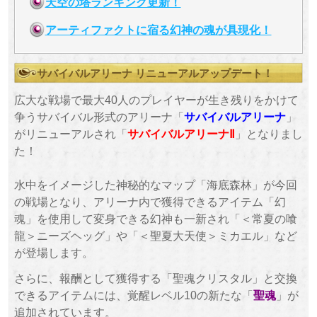
天空の塔ランキング更新！
アーティファクトに宿る幻神の魂が具現化！
サバイバルアリーナ リニューアルアップデート！
広大な戦場で最大40人のプレイヤーが生き残りをかけて
争うサバイバル形式のアリーナ「
サバイバルアリーナ
」
がリニューアルされ「
サバイバルアリーナⅡ
」となりまし
た！
水中をイメージした神秘的なマップ「海底森林」が今回
の戦場となり、アリーナ内で獲得できるアイテム「幻
魂」を使用して変身できる幻神も一新され「＜常夏の喰
龍＞ニーズヘッグ」や「＜聖夏大天使＞ミカエル」など
が登場します。
さらに、報酬として獲得する「聖魂クリスタル」と交換
できるアイテムには、覚醒レベル10の新たな「
聖魂
」が
追加されています。