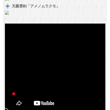
天叢雲剣「アメノムラクモ」