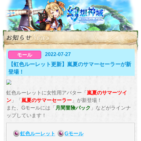
2022-07-27
モール
【虹色ルーレット更新】嵐夏のサマーセーラーが新
登場！
虹色ルーレットに女性用アバター「
嵐夏のサマーツイ
ン
」「
嵐夏のサマーセーラー
」が新登場！
また、Gモールには「
月間冒険パック
」などがラインナ
ップしています！
虹色ルーレット
Gモール