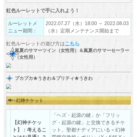
虹色ルーレットで手に入れよう！
ルーレットメ
2022.07.27（水）18:00 ～ 2022.08.03
ニュー期間：
（水）定期メンテナンス開始まで
虹色ルーレットの遊び方は
こちら
嵐夏のサマーツイン（女性用）＆嵐夏のサマーセーラー
（女性用）
プカプカ★うきわ＆プリティ★うきわ
幻神チケット
「ヘズ・起源の鍵」か「フリッ
【幻神チケッ
グ・起源の鍵」と交換できるチケ
ト】：考えるこ
ット。聖都ナディアにいる＜幻神
とはお見通し？
図鑑交換娘＞ポリン（X：646,Y：