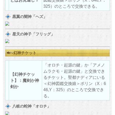
325）のところで交換できる。
黒翼の闇神「ヘズ」
星天の神子「フリッグ」
幻神チケット
「オロチ・起源の鍵」か「アメノ
ムラクモ・起源の鍵」と交換でき
【幻神チケッ
るチケット。聖都ナディアにいる
ト】：魔剣か神
＜幻神図鑑交換娘＞ポリン（X：6
剣か
46,Y：325）のところで交換でき
る。
八岐の蛇神「オロチ」