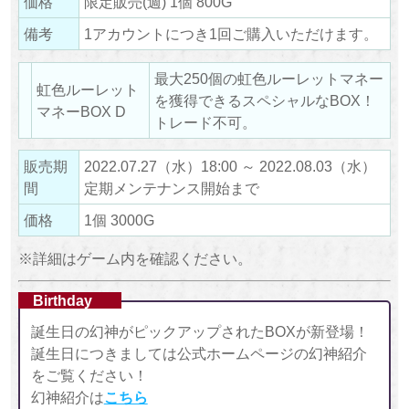
価格
限定販売(週) 1個 800G
備考
1アカウントにつき1回ご購入いただけます。
最大250個の虹色ルーレットマネー
虹色ルーレット
を獲得できるスペシャルなBOX！
マネーBOX D
トレード不可。
販売期
2022.07.27（水）18:00 ～ 2022.08.03（水）
間
定期メンテナンス開始まで
価格
1個 3000G
※詳細はゲーム内を確認ください。
Birthday
誕生日の幻神がピックアップされたBOXが新登場！
誕生日につきましては公式ホームページの幻神紹介
をご覧ください！
幻神紹介は
こちら