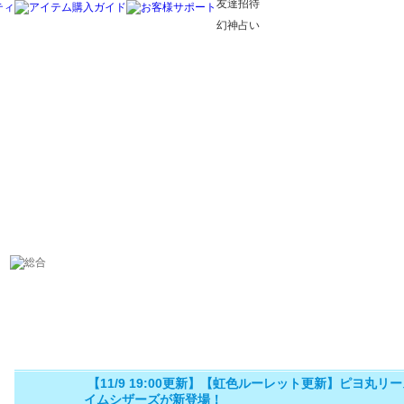
友達招待
幻神占い
【11/9 19:00更新】【虹色ルーレット更新】ピヨ丸リ
イムシザーズが新登場！