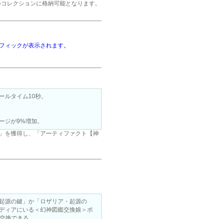
ルコレクションに格納可能となります。
フィックが表示されます。
ールタイム10秒。
ージが9%増加。
」を獲得し、「アーティファクト【神
起源の鍵」か「ロザリア・起源の
ディアにいる＜幻神図鑑交換娘＞ポ
で交換できる。