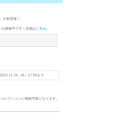
」が新登場！
！
ンも開催中です！詳細は
こちら
。
022.11.16（水）17:59まで
ルコレクションに格納可能となります。