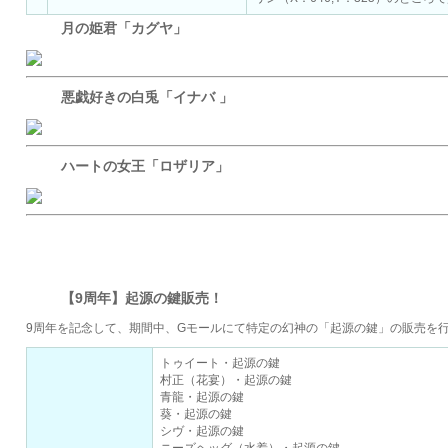
月の姫君「カグヤ」
悪戯好きの白兎「イナバ 」
ハートの女王「ロザリア」
Gモール
【9周年】起源の鍵販売！
9周年を記念して、期間中、Gモールにて特定の幻神の「起源の鍵」の販売を
トゥイート・起源の鍵
村正（花宴）・起源の鍵
青龍・起源の鍵
葵・起源の鍵
シヴ・起源の鍵