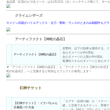
金品質「紅花のピヨ丸リース」は11月22日（火）メンテナンス時にて、モー
クライムシザーズ
※メイン武器がバトルアックス・太刀・聖剣・ランスのときのみ戦闘中もグラ
アーティファクト【神蛇の晶石】
攻撃時、以下の効果を獲得する。ク
会心ダメージが9%増加。
アーティファクト【神蛇の晶石】
会心ダメージの上限が9%増加。
風属性スキルのダメージと会心ダメ
▼「アーティファクト【神蛇の晶石】」と「アーティファクト【神力の幻石】
蛇の幻晶石】」へと交換すると特別なエフェクトが発現します！
幻神チケット
「カグヤ・起源の鍵」か「イナバ・
【幻神チケット】：イナバちゃん
鍵」と交換できるチケット。聖都ナ
主催恋バナ大会
リン（X：646,Y：325）のところ