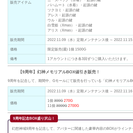
ニーズヘッグ（水着）・起源の鍵
販売アイテム
バハムート（水着）・起源の鍵
ツクヨミ・起源の鍵
アレス・起源の鍵
ウル・起源の鍵
白雪姫（Xmas）・起源の鍵
アリス（Xmas）・起源の鍵
販売期間
2022.11.09（水）定期メンテナンス後 ～ 2022.11.
価格
限定販売(週) 1個 1500G
備考
1アカウントにつき各3回ずつご購入いただけます。
【9周年】幻神メモリアルBOX値引き販売！
9周年を記念して、期間中、Gモールにて販売を行っている「幻神メモリアルB
販売期間
2022.11.09（水）定期メンテナンス後 ～ 2022.11.
1個
300G
270G
価格
11個
3000G
2700G
9周年記念BOX盛り沢山！
幻想神域9周年を記念して、アバターに関連した豪華内容のBOXがラインナ