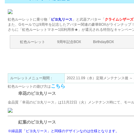
虹色ルーレットに乗り物「
ピヨ丸リース
」と武器アバター「
クライムシザーズ
また、Gモールでは9周年を記念したアバター関連の豪華BOXがラインナップ
さらに「虹色ルーレットマネー1回利用券★」が還元される特別なキャンペー
虹色ルーレット
9周年記念BOX
BirthdayBOX
虹色ルーレットで手に入れよう！
ルーレットメニュー期間：
2022.11.09（水）定期メンテナンス後 ～ 2
こちら
虹色ルーレットの遊び方は
幸花のピヨ丸リース
金品質「幸花のピヨ丸リース」は11月22日（火）メンテナンス時にて、モー
紅葉のピヨ丸リース
※緑品質「ピヨ丸リース」と同様のデザインなのは仕様となります。