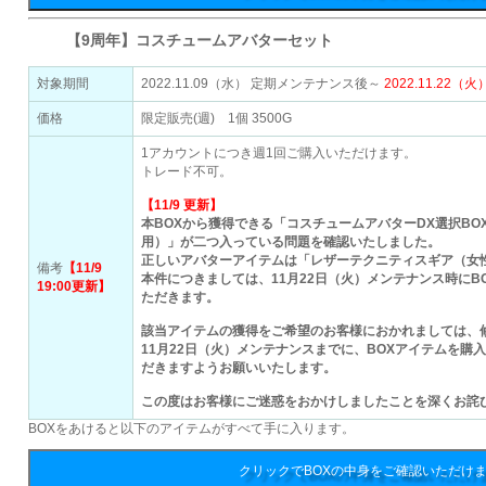
【9周年】コスチュームアバターセット
対象期間
2022.11.09（水） 定期メンテナンス後～
2022.11.22
価格
限定販売(週) 1個 3500G
1アカウントにつき週1回ご購入いただけます。
トレード不可。
【11/9 更新】
本BOXから獲得できる「コスチュームアバターDX選択B
用）」が二つ入っている問題を確認いたしました。
正しいアバターアイテムは「レザーテクニティスギア（女
備考
【11/9
本件につきましては、11月22日（火）メンテナンス時にB
19:00更新】
ただきます。
該当アイテムの獲得をご希望のお客様におかれましては、
11月22日（火）メンテナンスまでに、BOXアイテムを購
だきますようお願いいたします。
この度はお客様にご迷惑をおかけしましたことを深くお詫
BOXをあけると以下のアイテムがすべて手に入ります。
クリックでBOXの中身をご確認いただけ