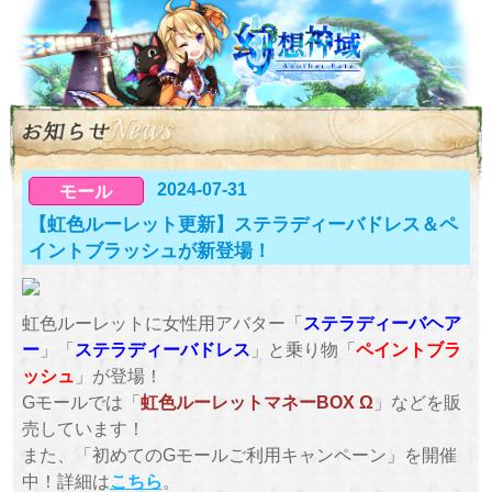
2024-07-31
モール
【虹色ルーレット更新】ステラディーバドレス＆ペ
イントブラッシュが新登場！
虹色ルーレットに女性用アバター「
ステラディーバヘア
ー
」「
ステラディーバドレス
」と乗り物「
ペイントブラ
ッシュ
」が登場！
Gモールでは「
虹色ルーレットマネーBOX Ω
」などを販
売しています！
また、「初めてのGモールご利用キャンペーン」を開催
中！詳細は
こちら
。