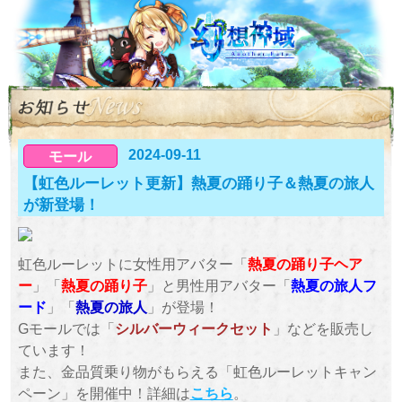
2024-09-11
モール
【虹色ルーレット更新】熱夏の踊り子＆熱夏の旅人
が新登場！
虹色ルーレットに女性用アバター「
熱夏の踊り子ヘア
ー
」「
熱夏の踊り子
」と男性用アバター「
熱夏の旅人フ
ード
」「
熱夏の旅人
」が登場！
Gモールでは「
シルバーウィークセット
」などを販売し
ています！
また、金品質乗り物がもらえる「虹色ルーレットキャン
ペーン」を開催中！詳細は
こちら
。