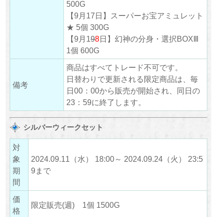
500G
【9月17日】スーパーお宝アミュレット
★ 5個 300G
【9月1
9
8
日】幻神の分身・選択BOXⅢ
1個 600G
商品はすべてトレード不可です。
日替わりで更新される限定商品は、毎
備考
日00：00から販売が開始され、同日の
23：59に終了します。
シルバーウィークセット
対
象
2024.09.11（水） 18:00～ 2024.09.24（火） 23:5
期
9まで
間
価
限定販売(週) 1個 1500G
格