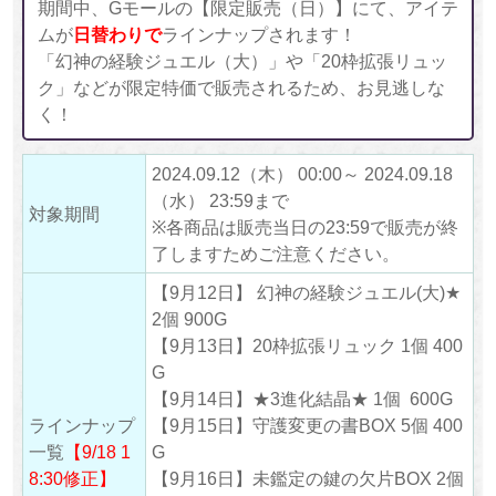
期間中、Gモールの【限定販売（日）】にて、アイテ
ムが
日替わりで
ラインナップされます！
「幻神の経験ジュエル（大）」や「20枠拡張リュッ
ク」などが限定特価で販売されるため、お見逃しな
く！
2024.09.12（木） 00:00～ 2024.09.18
（水） 23:59まで
対象期間
※各商品は販売当日の23:59で販売が終
了しますためご注意ください。
【9月12日】 幻神の経験ジュエル(大)★
2個 900G
【9月13日】20枠拡張リュック 1個 400
G
【9月14日】★3進化結晶★ 1個 600G
ラインナップ
【9月15日】守護変更の書BOX 5個 400
一覧
【9/18 1
G
8:30修正】
【9月16日】未鑑定の鍵の欠片BOX 2個