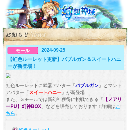
2024-09-25
モール
【虹色ルーレット更新】バブルガン＆スイートハニ
ーが新登場！
虹色ルーレットに武器アバター「
バブルガン
」とマント
アバター「
スイートハニー
」が新登場！
また、Ｇモールでは新幻神獲得に挑戦できる「
【メアリ
ーPU】幻神BOX
」などを販売しております！詳細は
こ
ちら
。
虹色ルーレット