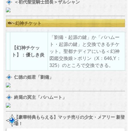
＜初代聖堂騎士団長＞ザルシャン
幻神チケット
「劉備・起源の鍵」か「バハムー
ト・起源の鍵」と交換できるチケ
【幻神チケッ
ット。聖都ナディアにいる＜幻神
ト】：優しき炎
図鑑交換娘＞ポリン（X：646,Y：
325）のところで交換できる。
仁徳の姫君「劉備」
終焉の冥主「バハムート」
【豪華特典もらえる】マッチ売りの少女・メアリー 新登
場！