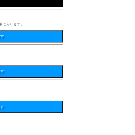
手に入ります。
ます
ます
ます