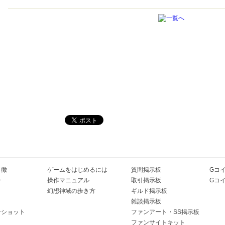
特徴
ゲームをはじめるには
質問掲示板
Gコ
ー
操作マニュアル
取引掲示板
Gコ
幻想神域の歩き方
ギルド掲示板
雑談掲示板
ンショット
ファンアート・SS掲示板
ファンサイトキット