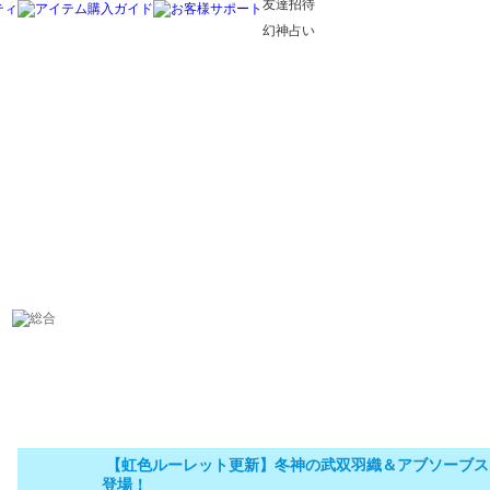
友達招待
幻神占い
【虹色ルーレット更新】冬神の武双羽織＆アブソーブス
登場！