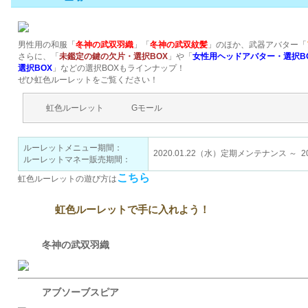
男性用の和服「
冬神の武双羽織
」「
冬神の武双紋髪
」のほか、武器アバター「
さらに、「
未鑑定の鍵の欠片・選択BOX
」や「
女性用ヘッドアバター・選択B
選択BOX
」などの選択BOXもラインナップ！
ぜひ虹色ルーレットをご覧ください！
虹色ルーレット
Gモール
ルーレットメニュー期間：
2020.01.22（水）定期メンテナンス ～ 20
ルーレットマネー販売期間：
こちら
虹色ルーレットの遊び方は
虹色ルーレットで手に入れよう！
冬神の武双羽織
アブソーブスピア