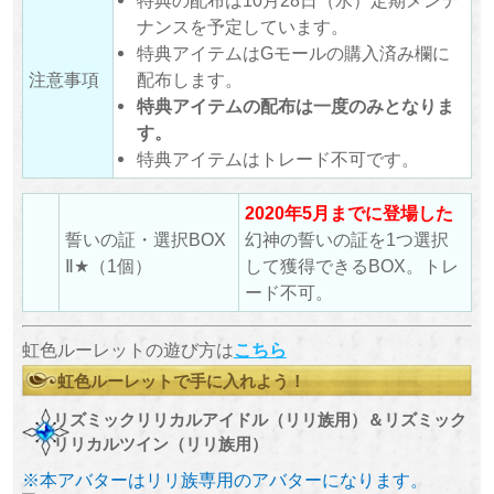
特典の配布は10月28日（水）定期メンテ
ナンスを予定しています。
特典アイテムはGモールの購入済み欄に
注意事項
配布します。
特典アイテムの配布は一度のみとなりま
す。
特典アイテムはトレード不可です。
2020年5月までに登場した
誓いの証・選択BOX
幻神の誓いの証を1つ選択
Ⅱ★（1個）
して獲得できるBOX。トレ
ード不可。
虹色ルーレットの遊び方は
こちら
虹色ルーレットで手に入れよう！
リズミックリリカルアイドル（リリ族用）＆リズミック
リリカルツイン（リリ族用）
※本アバターはリリ族専用のアバターになります。