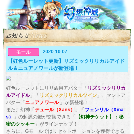
2020-10-07
モール
【虹色ルーレット更新】リズミックリリカルアイド
ル＆ニュアノワールが新登場！
虹色ルーレットにリリ族用アバター「
リズミックリリカ
ルアイドル
」「
リズミックリリカルツイン
」、マントア
バター「
ニュアノワール
」が新登場！
また、幻神「
テュール（Xans）
」「
フェンリル（Xma
s）
」の起源の鍵が交換できる「
【幻神チケット】：秘
密のクッキー
」がラインナップ！
さらに、Gモールではリセットポーションを獲得できる