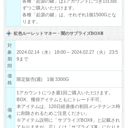
各種「起源の鍵」は1アカウントにつき1日3回
ずつご購入いただけます。
各種「起源の鍵」は、それぞれ1個1500Gとな
ります。
虹色ルーレットマネー・闇のサプライズBOXⅢ
対
象
2024.02.14（水） 18:00～ 2024.02.27（火） 23:5
期
9まで
間
価
限定販売(週) 1個 3300G
格
1アカウントにつき週1回ご購入いただけます。
BOX、獲得アイテムともにトレード不可。
本アイテムは、120日経過後の初回メンテナンス時
備
に削除されるためご注意ください。
考
※アイテム説明に「サプライズBOXⅡ」と記載され
ておりますが、正しくは「サプライズⅢ」になりま