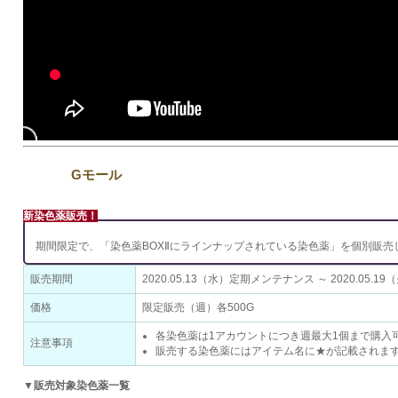
Gモール
新染色薬販売！
期間限定で、「染色薬BOXⅡにラインナップされている染色薬」を個別販売
販売期間
2020.05.13（水）定期メンテナンス ～ 2020.05.19（
価格
限定販売（週）各500G
各染色薬は1アカウントにつき週最大1個まで購入
注意事項
販売する染色薬にはアイテム名に★が記載されま
▼販売対象染色薬一覧