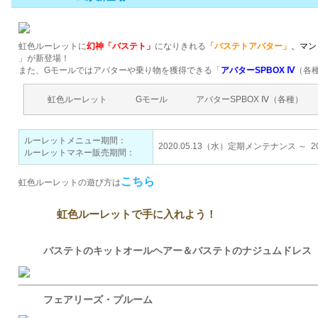
虹色ルーレットに
幻神「バステト」
になりきれる
「バステトアバター」
、マン
」が新登場！
また、Gモールではアバターや乗り物を獲得できる「
アバターSPBOX Ⅳ
（各
虹色ルーレット
Gモール
アバターSPBOX Ⅳ（各種）
ルーレットメニュー期間：
2020.05.13（水）定期メンテナンス ～ 20
ルーレットマネー販売期間：
こちら
虹色ルーレットの遊び方は
虹色ルーレットで手に入れよう！
バステトのキットオールヘアー＆バステトのナジュムドレス
フェアリーズ・プルーム