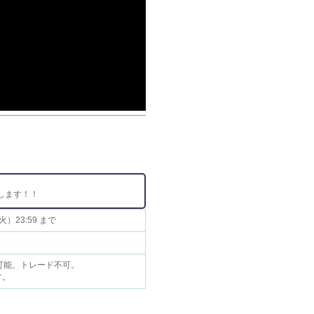
します！！
火）23:59 まで
可能。トレード不可。
す。