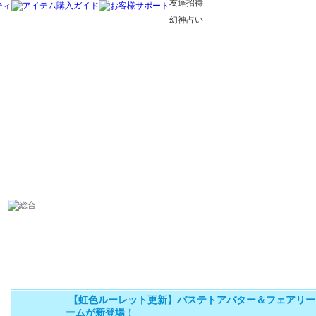
友達招待
幻神占い
【虹色ルーレット更新】バステトアバター＆フェアリー
ームが新登場！