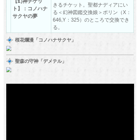
【幻神チケッ
きるチケット。聖都ナディアにい
ト】：コノハナ
る＜幻神図鑑交換娘＞ポリン（X：
サクヤの夢
646,Y：325）のところで交換でき
る。
桜花爛漫「コノハナサクヤ」
聖森の守神「デメテル」