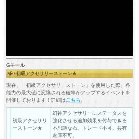
Gモール
初級アクセサリーストーン★
現在、「初級アクセサリーストーン」を使用した際、各
能力の最大値に変換される確率がアップするイベントを
開催しております！詳細は
こちら
。
幻神アクセサリーにステータスを
初級アクセサリ
強化させる追加効果を付与できる
ーストーン★
不思議な石。トレード不可。共有
倉庫不可。