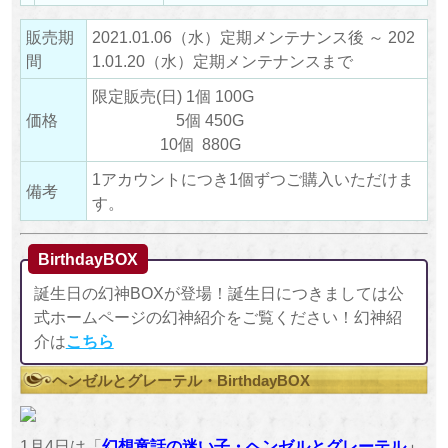
販売期
2021.01.06（水）定期メンテナンス後 ～ 202
間
1.01.20（水）定期メンテナンスまで
限定販売(日) 1個 100G
価格
5個 450G
10個 880G
1アカウントにつき1個ずつご購入いただけま
備考
す。
BirthdayBOX
誕生日の幻神BOXが登場！誕生日につきましては公
式ホームページの幻神紹介をご覧ください！幻神紹
介は
こちら
ヘンゼルとグレーテル・BirthdayBOX
1月4日は「
幻想童話の迷い子
・ヘンゼルとグレーテル
」