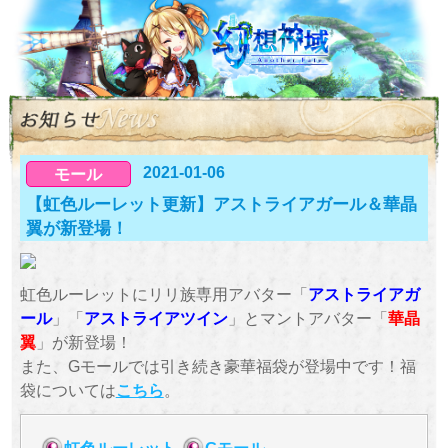
2021-01-06
モール
【虹色ルーレット更新】アストライアガール＆華晶
翼が新登場！
虹色ルーレットにリリ族専用アバター「
アストライアガ
ール
」「
アストライアツイン
」とマントアバター「
華晶
翼
」が新登場！
また、Gモールでは引き続き豪華福袋が登場中です！福
袋については
こちら
。
虹色ルーレット
Gモール