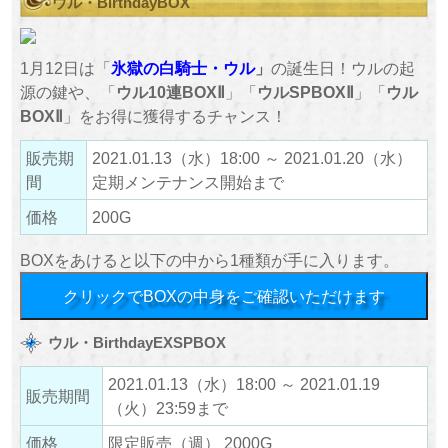
ウル・BirthdayBOX
1月12日は「
氷獄の白騎士
・ウル
」
の誕生日！ウルの起
源の鍵や、「
ウル10連BOXⅡ
」「
ウルSPBOXⅡ
」「
ウル
BOXⅡ
」をお得に獲得するチャンス！
販売期
2021.01.13（水）18:00 ～ 2021.01.20（水）
間
定期メンテナンス開始まで
価格
200G
BOXをあけると以下の中から1種類が手に入ります。
クリックでBOXの中身をご確認いただけます
ウル・BirthdayEXSPBOX
2021.01.13（水）18:00 ～ 2021.01.19
販売期間
（火）23:59まで
価格
限定販売（週） 2000G