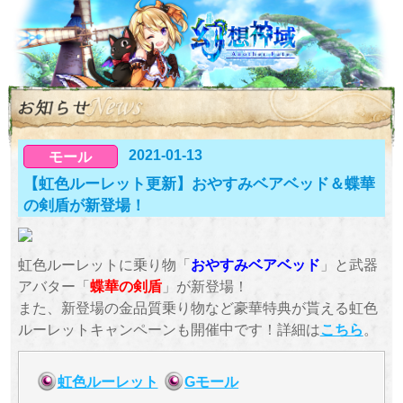
2021-01-13
モール
【虹色ルーレット更新】おやすみベアベッド＆蝶華
の剣盾が新登場！
虹色ルーレットに乗り物「
おやすみベアベッド
」と武器
アバター「
蝶華の剣盾
」が新登場！
また、新登場の金品質乗り物など豪華特典が貰える虹色
ルーレットキャンペーンも開催中です！詳細は
こちら
。
虹色ルーレット
Gモール