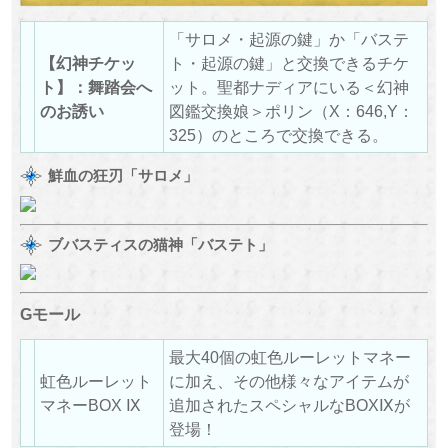
「サロメ・起源の鍵」か「バステ
【幻神チケッ
ト・起源の鍵」と交換できるチケ
ト】：舞踏会へ
ット。聖都ナディアにいる＜幻神
のお誘い
図鑑交換娘＞ポリン（X：646,Y：
325）のところで交換できる。
鮮血の狂刃「サロメ」
ブバスティスの猫神「バステト」
Gモール
最大40個の虹色ルーレットマネー
虹色ルーレット
に加え、その他様々なアイテムが
マネーBOX Ⅸ
追加されたスペシャルなBOXⅨが
登場！