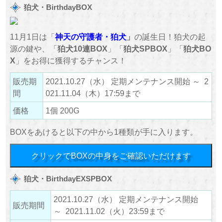
狛犬・BirthdayBOX
11月1日は「
神天の守護者
・狛犬
」
の誕生日！狛犬の起
源の鍵や、「
狛犬10連BOX
」「
狛犬SPBOX
」「
狛犬BO
X
」をお得に獲得するチャンス！
販売期
2021.10.27（水） 定期メンテナンス開始 ～ 2
間
021.11.04（木）17:59まで
価格
1個 200G
BOXをあけると以下の中から1種類が手に入ります。
クリックでBOXの中身をご確認いただけます
狛犬・BirthdayEXSPBOX
2021.10.27（水） 定期メンテナンス開始
販売期間
～ 2021.11.02（火）23:59まで