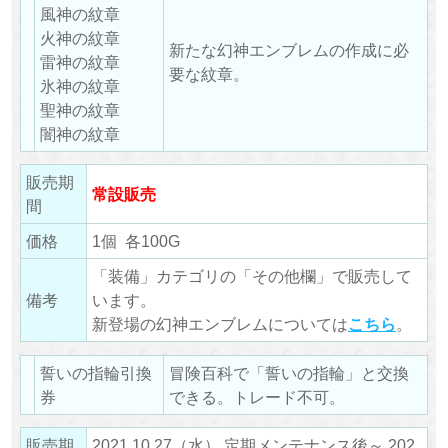
風神の紋章
火神の紋章
新たな幻神エンブレムの作成に必
雷神の紋章
要な紋章。
氷神の紋章
聖神の紋章
闇神の紋章
販売期
常設販売
間
価格
1個 各100G
「装備」カテゴリの「その他欄」で販売して
備考
います。
新登場の幻神エンブレムについては
こちら
。
誓いの指輪引換
冒険百科で「誓いの指輪」と交換
券
できる。トレード不可。
販売期
2021.10.27（水） 定期メンテナンス後～ 202