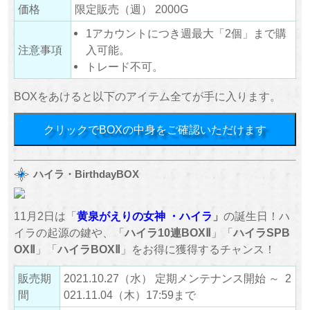
価格
限定販売（週） 2000G
1アカウントにつき週最大「2個」まで購
注意事項
入可能。
トレード不可。
BOXをあけると以下のアイテム全てが手に入ります。
クリックでBOXの中身をご確認いただけます
ハイラ・BirthdayBOX
11月2日は「
黄泉がえりの女神
・ハイラ
」
の誕生日！ハ
イラの起源の鍵や、「
ハイラ10連BOXⅡ
」「
ハイラSPB
OXⅡ
」「
ハイラBOXⅡ
」をお得に獲得するチャンス！
販売期
2021.10.27（水） 定期メンテナンス開始 ～ 2
間
021.11.04（木）17:59まで