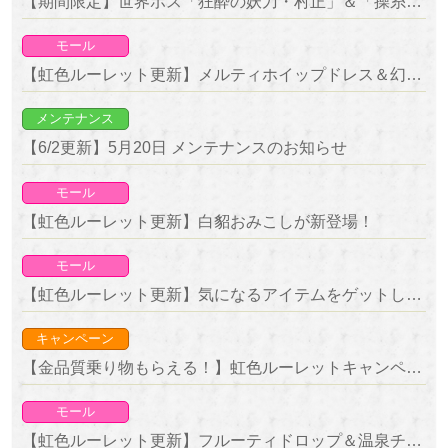
【期間限定】世界ボス「狂酔の妖刀・村正」＆「操糸の人形師・ヴェルダンディ」降臨！
モール
【虹色ルーレット更新】メルティホイップドレス＆幻妖傘が新登場！
メンテナンス
【6/2更新】5月20日 メンテナンスのお知らせ
モール
【虹色ルーレット更新】白貂おみこしが新登場！
モール
【虹色ルーレット更新】気になるアイテムをゲットしよう！復刻ルーレット開催！
キャンペーン
【金品質乗り物もらえる！】虹色ルーレットキャンペーン 開催！
モール
【虹色ルーレット更新】フルーティドロップ＆温泉チンチラが新登場！