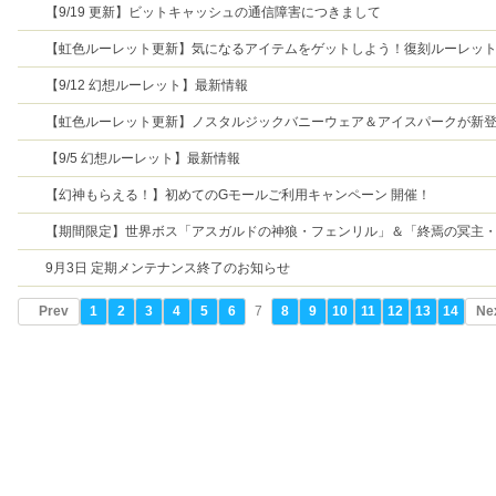
【9/19 更新】ビットキャッシュの通信障害につきまして
【虹色ルーレット更新】気になるアイテムをゲットしよう！復刻ルーレッ
催！
【9/12 幻想ルーレット】最新情報
【虹色ルーレット更新】ノスタルジックバニーウェア＆アイスパークが新
【9/5 幻想ルーレット】最新情報
【幻神もらえる！】初めてのGモールご利用キャンペーン 開催！
【期間限定】世界ボス「アスガルドの神狼・フェンリル」＆「終焉の冥主
ムート」降臨！
9月3日 定期メンテナンス終了のお知らせ
Prev
1
2
3
4
5
6
7
8
9
10
11
12
13
14
Ne