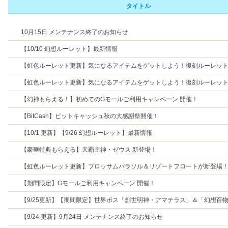
タイトル
10月15日 メンテナンス終了のお知らせ
【10/10 幻想ルーレット】最新情報
【虹色ルーレット更新】気になるアイテムをゲットしよう！復刻ルーレッ
催！
【虹色ルーレット更新】気になるアイテムをゲットしよう！復刻ルーレッ
催！
【幻神もらえる！】初めてのGモールご利用キャンペーン 開催！
【BitCash】ビットキャッシュ秋の大感謝祭開催！
【10/1 更新】【9/26 幻想ルーレット】最新情報
【豪華特典もらえる】天覇主神・ゼウス 新登場！
【虹色ルーレット更新】ブロッサムパラソル＆リゾートフロートが新登場
【期間限定】Gモールご利用キャンペーン 開催！
【9/25更新】【期間限定】世界ボス「創世明神・アマテラス」＆「幻想百
葵」降臨！
【9/24 更新】9月24日 メンテナンス終了のお知らせ