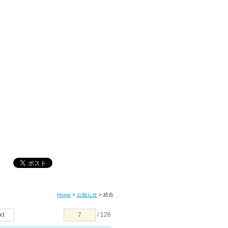
Home
>
お知らせ
>
総合
xt
/ 126