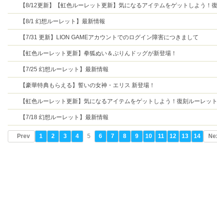
【8/12更新】【虹色ルーレット更新】気になるアイテムをゲットしよう！
ーレット開催！
【8/1 幻想ルーレット】最新情報
【7/31 更新】LION GAMEアカウントでのログイン障害につきまして
【虹色ルーレット更新】拳狐ぬい＆ぷりんドッグが新登場！
【7/25 幻想ルーレット】最新情報
【豪華特典もらえる】誓いの女神・エリス 新登場！
【虹色ルーレット更新】気になるアイテムをゲットしよう！復刻ルーレッ
催！
【7/18 幻想ルーレット】最新情報
Prev
1
2
3
4
5
6
7
8
9
10
11
12
13
14
Ne