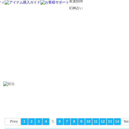
友達招待
幻神占い
Prev
1
2
3
4
5
6
7
8
9
10
11
12
13
14
Ne